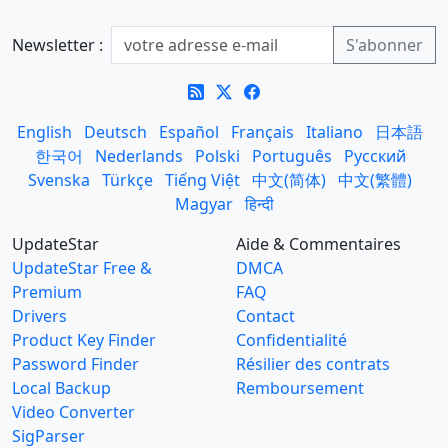
Newsletter :
English
Deutsch
Español
Français
Italiano
日本語
한국어
Nederlands
Polski
Português
Русский
Svenska
Türkçe
Tiếng Việt
中文(简体)
中文(繁體)
Magyar
हिन्दी
UpdateStar
Aide & Commentaires
UpdateStar Free &
DMCA
Premium
FAQ
Drivers
Contact
Product Key Finder
Confidentialité
Password Finder
Résilier des contrats
Local Backup
Remboursement
Video Converter
SigParser