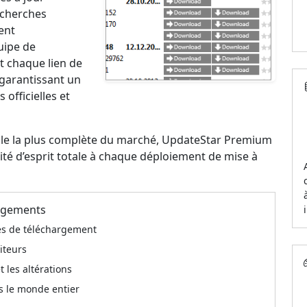
recherches
ent
uipe de
t chaque lien de
 garantissant un
 officielles et
elle la plus complète du marché, UpdateStar Premium
llité d’esprit totale à chaque déploiement de mise à
argements
ces de téléchargement
diteurs
 les altérations
s le monde entier