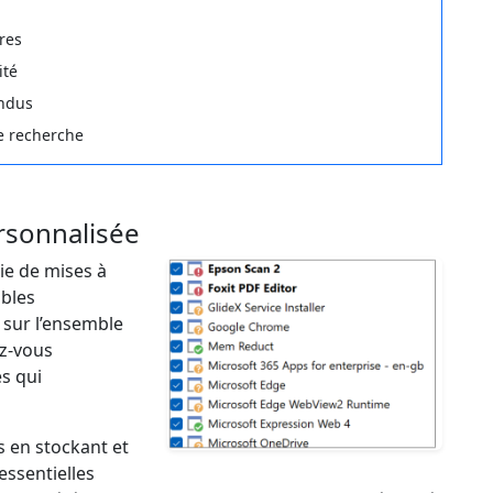
res
ité
endus
de recherche
rsonnalisée
ie de mises à
ibles
 sur l’ensemble
ez‑vous
es qui
s en stockant et
essentielles