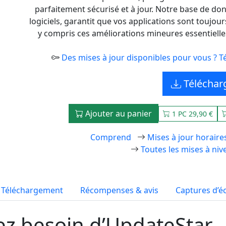
parfaitement sécurisé et à jour. Notre base de don
logiciels, garantit que vos applications sont toujou
y compris ces améliorations mineures essentielles
Des mises à jour disponibles pour vous ? Tél
Téléchar
Ajouter au panier
1 PC 29,90 €
Comprend
Mises à jour horaire
Toutes les mises à niv
Téléchargement
Récompenses & avis
Captures d’é
ez besoin d’UpdateStar