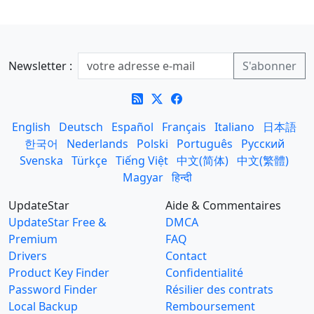
Newsletter :
English
Deutsch
Español
Français
Italiano
日本語
한국어
Nederlands
Polski
Português
Русский
Svenska
Türkçe
Tiếng Việt
中文(简体)
中文(繁體)
Magyar
हिन्दी
UpdateStar
Aide & Commentaires
UpdateStar Free &
DMCA
Premium
FAQ
Drivers
Contact
Product Key Finder
Confidentialité
Password Finder
Résilier des contrats
Local Backup
Remboursement