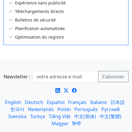
Expérience sans publicité
Téléchargements directs
Bulletins de sécurité
Planification automatisée
Optimisation du registre
Newsletter :
English
Deutsch
Español
Français
Italiano
日本語
한국어
Nederlands
Polski
Português
Русский
Svenska
Türkçe
Tiếng Việt
中文(简体)
中文(繁體)
Magyar
हिन्दी