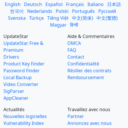
English
Deutsch
Español
Français
Italiano
日本語
한국어
Nederlands
Polski
Português
Русский
Svenska
Türkçe
Tiếng Việt
中文(简体)
中文(繁體)
Magyar
हिन्दी
UpdateStar
Aide & Commentaires
UpdateStar Free &
DMCA
Premium
FAQ
Drivers
Contact
Product Key Finder
Confidentialité
Password Finder
Résilier des contrats
Local Backup
Remboursement
Video Converter
SigParser
AppCleaner
Actualités
Travaillez avec nous
Nouvelles logicielles
Partner
Vulnerability Index
Annoncez avec nous