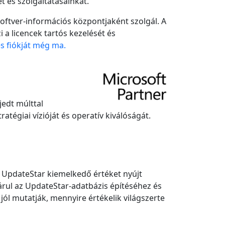
t és szolgáltatásainkat.
zoftver-információs központjaként szolgál. A
a licencek tartós kezelését és
s fiókját még ma.
jedt múlttal
tégiai vízióját és operatív kiválóságát.
 UpdateStar kiemelkedő értéket nyújt
árul az UpdateStar-adatbázis építéséhez és
jól mutatják, mennyire értékelik világszerte