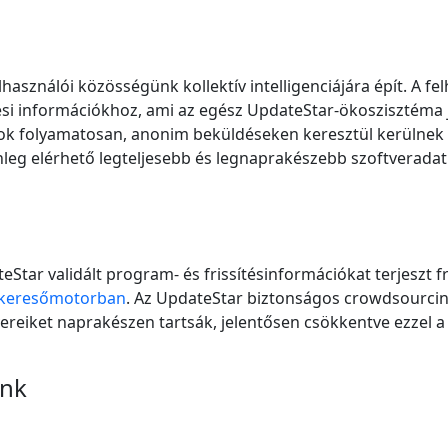
használói közösségünk kollektív intelligenciájára épít. A fe
ési információkhoz, ami az egész UpdateStar-ökoszisztéma j
ok folyamatosan, anonim beküldéseken keresztül kerülnek
nleg elérhető legteljesebb és legnaprakészebb szoftveradat
Star validált program- és frissítésinformációkat terjeszt fr
-keresőmotorban
. Az UpdateStar biztonságos crowdsourcin
vereiket naprakészen tartsák, jelentősen csökkentve ezzel 
ünk