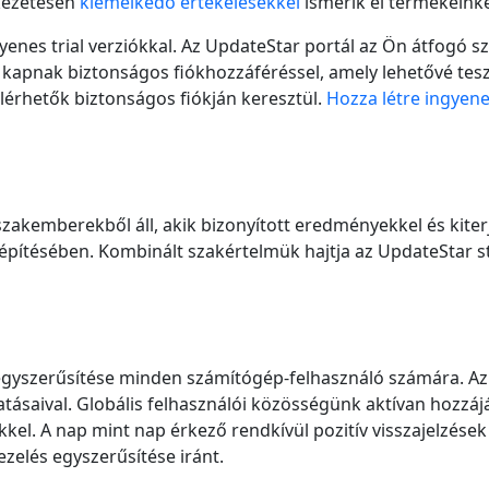
tkezetesen
kiemelkedő értékelésekkel
ismerik el termékeinke
yenes trial verziókkal. Az UpdateStar portál az Ön átfogó s
apnak biztonságos fiókhozzáféréssel, amely lehetővé teszi 
elérhetők biztonságos fiókján keresztül.
Hozza létre ingyene
szakemberekből áll, akik bizonyított eredményekkel és kiter
pítésében. Kombinált szakértelmük hajtja az UpdateStar stra
egyszerűsítése minden számítógép-felhasználó számára. Az
tásaival. Globális felhasználói közösségünk aktívan hozzáj
el. A nap mint nap érkező rendkívül pozitív visszajelzések 
ezelés egyszerűsítése iránt.