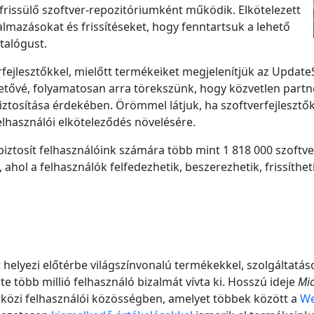
frissülő szoftver-repozitóriumként működik. Elkötelezett
lmazásokat és frissítéseket, hogy fenntartsuk a lehető
talógust.
rfejlesztőkkel, mielőtt termékeiket megjelenítjük az Updat
hetővé, folyamatosan arra törekszünk, hogy közvetlen partne
ztosítása érdekében. Örömmel látjuk, ha szoftverfejlesztők
lhasználói elköteleződés növelésére.
biztosít felhasználóink számára több mint 1 818 000 szoft
hol a felhasználók felfedezhetik, beszerezhetik, frissíthetik
 helyezi előtérbe világszínvonalú termékekkel, szolgáltatás
te több millió felhasználó bizalmát vívta ki. Hosszú ideje
Mic
tközi felhasználói közösségben, amelyet többek között a
We