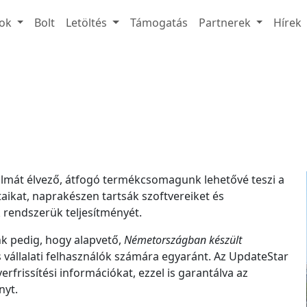
ok
Bolt
Letöltés
Támogatás
Partnerek
Hírek
izalmát élvező, átfogó termékcsomagunk lehetővé teszi a
ikat, naprakészen tartsák szoftvereiket és
 rendszerük teljesítményét.
nk pedig, hogy alapvető,
Németországban készült
 vállalati felhasználók számára egyaránt. Az UpdateStar
erfrissítési információkat, ezzel is garantálva az
nyt.