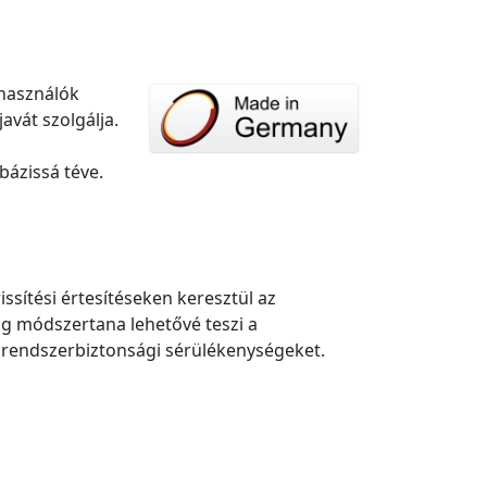
lhasználók
avát szolgálja.
bázissá téve.
issítési értesítéseken keresztül az
g módszertana lehetővé teszi a
a rendszerbiztonsági sérülékenységeket.