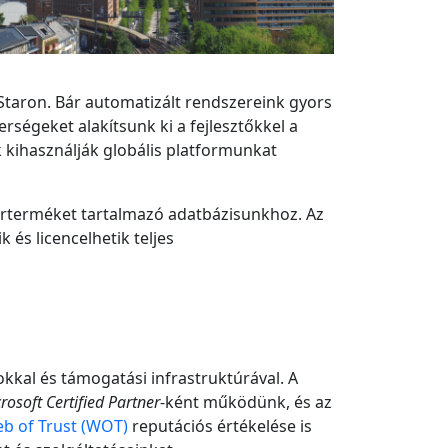
eStaron. Bár automatizált rendszereink gyors
rségeket alakítsunk ki a fejlesztőkkel a
 kihasználják globális platformunkat
verterméket tartalmazó adatbázisunkhoz. Az
 és licencelhetik teljes
okkal és támogatási infrastruktúrával. A
rosoft Certified Partner
-ként működünk, és az
b of Trust (WOT)
reputációs értékelése is