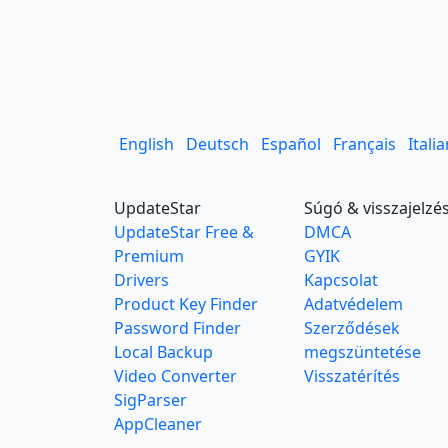
English
Deutsch
Español
Français
Itali
UpdateStar
Súgó & visszajelzé
UpdateStar Free &
DMCA
Premium
GYIK
Drivers
Kapcsolat
Product Key Finder
Adatvédelem
Password Finder
Szerződések
Local Backup
megszüntetése
Video Converter
Visszatérítés
SigParser
AppCleaner