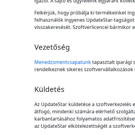
igazol. A sajtó és ügyfeleink egyaránt köve
Felkérjük, hogy próbálja ki termékeinket ing
felhasználók ingyenes UpdateStar-tagságot k
visszakeresését. Szoftverlicencei bármikor 
Vezetőség
Menedzsmentcsapatunk
tapasztalt iparági 
rendelkeznek sikeres szoftvervállalkozások é
Küldetés
Az UpdateStar küldetése a szoftverkezelés 
átfogó, mindenki számára elérhető szolgálta
karbantartásához folyamatos adatfrissítésekk
az UpdateStar elkötelezettségét a szoftverk