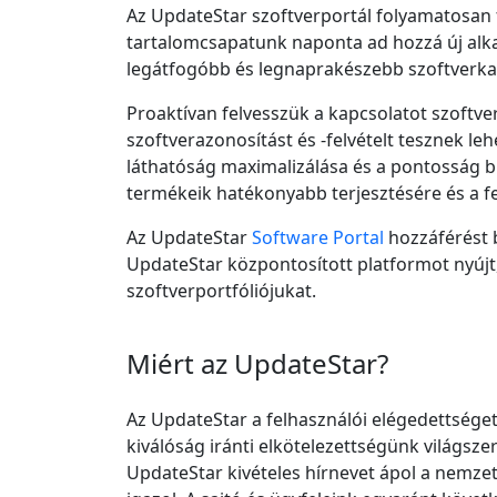
Az UpdateStar szoftverportál folyamatosan 
tartalomcsapatunk naponta ad hozzá új alka
legátfogóbb és legnaprakészebb szoftverka
Proaktívan felvesszük a kapcsolatot szoftve
szoftverazonosítást és -felvételt tesznek le
láthatóság maximalizálása és a pontosság bi
termékeik hatékonyabb terjesztésére és a fe
Az UpdateStar
Software Portal
hozzáférést 
UpdateStar központosított platformot nyújt, a
szoftverportfóliójukat.
Miért az UpdateStar?
Az UpdateStar a felhasználói elégedettséget
kiválóság iránti elkötelezettségünk világszer
UpdateStar kivételes hírnevet ápol a nemze