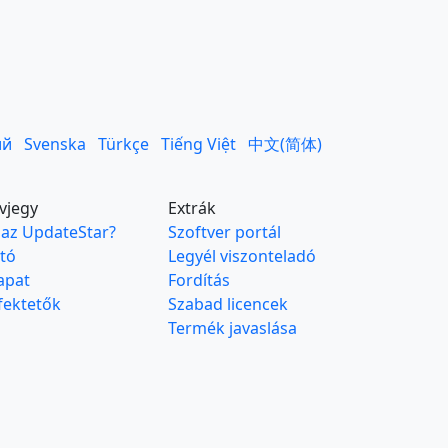
ий
Svenska
Türkçe
Tiếng Việt
中文(简体)
vjegy
Extrák
 az UpdateStar?
Szoftver portál
jtó
Legyél viszonteladó
apat
Fordítás
fektetők
Szabad licencek
Termék javaslása