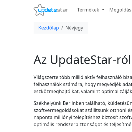
Termékek
Megoldás
Kezdőlap
Névjegy
Az UpdateStar-ról
Világszerte több millió aktív felhasználó b
felhasználók számára, hogy megvédjék adata
eszközmeghajtóikat, valamint optimalizálják
Székhelyünk Berlinben található, küldetésü
szoftvermegoldásokat szállítsunk otthoni és
naponta milliónyi telepítéshez biztosít szoftv
optimális rendszerbiztonságot és teljesítmé