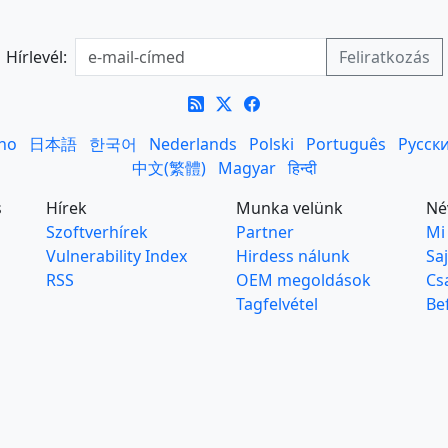
Hírlevél:
ano
日本語
한국어
Nederlands
Polski
Português
Русск
中文(繁體)
Magyar
हिन्दी
s
Hírek
Munka velünk
Né
Szoftverhírek
Partner
Mi
Vulnerability Index
Hirdess nálunk
Sa
RSS
OEM megoldások
Cs
Tagfelvétel
Be