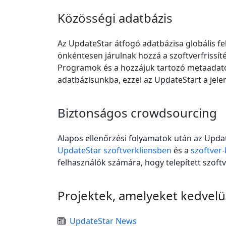
Közösségi adatbázis
Az UpdateStar átfogó adatbázisa globális fel
önkéntesen járulnak hozzá a szoftverfrissít
Programok és a hozzájuk tartozó metaadat
adatbázisunkba, ezzel az UpdateStart a jele
Biztonságos crowdsourcing
Alapos ellenőrzési folyamatok után az Update
UpdateStar szoftverkliensben
és a
szoftver
felhasználók számára, hogy telepített szoft
Projektek, amelyeket kedvel
UpdateStar News