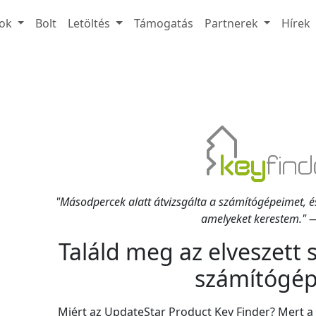
ok
Bolt
Letöltés
Támogatás
Partnerek
Hírek
"Másodpercek alatt átvizsgálta a számítógépeimet, és
amelyeket kerestem." —
Találd meg az elveszett 
számítógé
Miért az UpdateStar Product Key Finder? Mert a