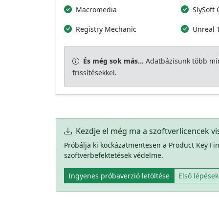
Macromedia
SlySoft
Registry Mechanic
Unreal
És még sok más...
Adatbázisunk több mint
frissítésekkel.
Kezdje el még ma a szoftverlicencek vis
Próbálja ki kockázatmentesen a Product Key Fin
szoftverbefektetések védelme.
Ingyenes próbaverzió letöltése
Első lépése