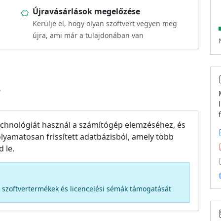
Újravásárlások megelőzése
Kerülje el, hogy olyan szoftvert vegyen meg
újra, ami már a tulajdonában van
s
technológiát használ a számítógép elemzéséhez, és
folyamatosan frissített adatbázisból, amely több
 le.
bb szoftvertermékek és licencelési sémák támogatását