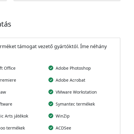
atás
terméket támogat vezető gyártóktól. Íme néhány
t Office
Adobe Photoshop
Premiere
Adobe Acrobat
raw
VMware Workstation
ftware
Symantec termékek
ic Arts játékok
WinZip
oo termékek
ACDSee