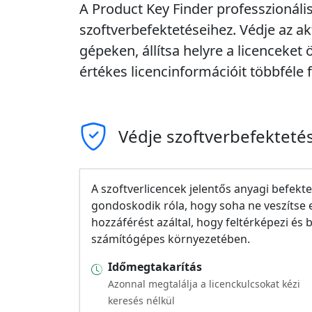
A Product Key Finder professzionális 
szoftverbefektetéseihez. Védje az akt
gépeken, állítsa helyre a licenceket
értékes licencinformációit többfél
Védje szoftverbefektetés
A szoftverlicencek jelentős anyagi befekt
gondoskodik róla, hogy soha ne veszítse 
hozzáférést azáltal, hogy feltérképezi és 
számítógépes környezetében.
Időmegtakarítás
Azonnal megtalálja a licenckulcsokat kézi
keresés nélkül