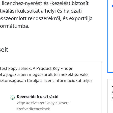
licenchez-nyerést és -kezelést biztosít
iválási kulcsokat a helyi és hálózati
 összeomlott rendszerekről, és exportálja
e formátumba.
eit
etést képviselnek. A Product Key Finder
el a jogszerűen megvásárolt termékekhez való
biztonságosan tárolja a licencinformációkat teljes
Kevesebb frusztráció
Vége az elveszett vagy elkevert
szoftverlicenceknek