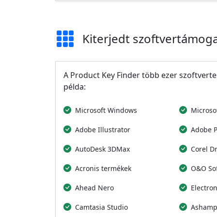
Kiterjedt szoftvertámog
A Product Key Finder több ezer szoftver
példa:
Microsoft Windows
Microsof
Adobe Illustrator
Adobe 
AutoDesk 3DMax
Corel D
Acronis termékek
O&O So
Ahead Nero
Electron
Camtasia Studio
Ashamp