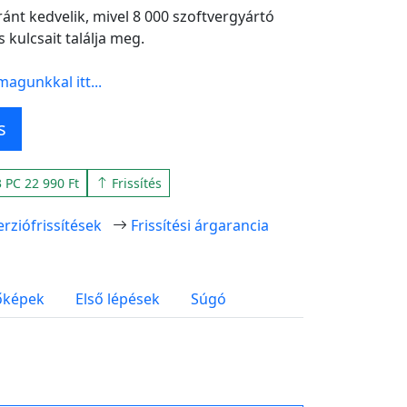
ránt kedvelik, mivel 8 000 szoftvergyártó
s kulcsait találja meg.
magunkkal itt...
s
 PC 22 990 Ft
Frissítés
erziófrissítések
Frissítési árgarancia
őképek
Első lépések
Súgó