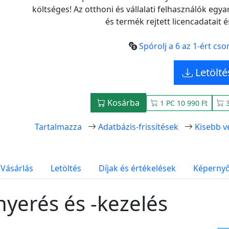
költséges! Az otthoni és vállalati felhasználók egya
és termék rejtett licencadatait é
Spórolj a 6 az 1-ért cso
Letölté
Kosárba
1 PC 10 990 Ft
3
Tartalmazza
Adatbázis-frissítések
Kisebb v
Vásárlás
Letöltés
Díjak és értékelések
Képerny
nyerés és -kezelés