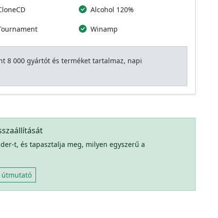
 CloneCD
Alcohol 120%
 Tournament
Winamp
 8 000 gyártót és terméket tartalmaz, napi
szaállítását
der-t, és tapasztalja meg, milyen egyszerű a
k útmutató