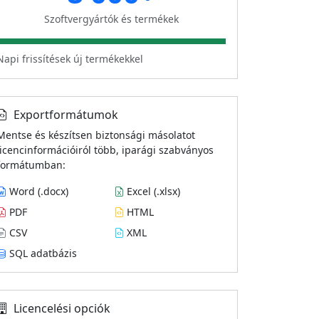
Szoftvergyártók és termékek
Napi frissítések új termékekkel
Exportformátumok
Mentse és készítsen biztonsági másolatot
licencinformációiról több, iparági szabványos
formátumban:
Word (.docx)
Excel (.xlsx)
PDF
HTML
CSV
XML
SQL adatbázis
Licencelési opciók