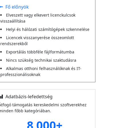
Fő előnyök
Elveszett vagy elkevert licenckulcsok
visszaállítása
Helyi és hálózati számítógépek szkennelése
Licencek visszanyerése összeomlott
rendszerekből
Exportálás többféle fájlformátumba
Nincs szükség technikai szaktudásra
Alkalmas otthoni felhasználóknak és IT-
professzionálisoknak
Adatbázis-lefedettség
Átfogó támogatás kereskedelmi szoftverekhez
minden főbb kategóriában.
8 000+