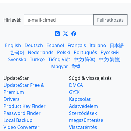
Hírlevél:
English
Deutsch
Español
Français
Italiano
日本語
한국어
Nederlands
Polski
Português
Русский
Svenska
Türkçe
Tiếng Việt
中文(简体)
中文(繁體)
Magyar
हिन्दी
UpdateStar
Súgó & visszajelzés
UpdateStar Free &
DMCA
Premium
GYIK
Drivers
Kapcsolat
Product Key Finder
Adatvédelem
Password Finder
Szerződések
Local Backup
megszüntetése
Video Converter
Visszatérítés