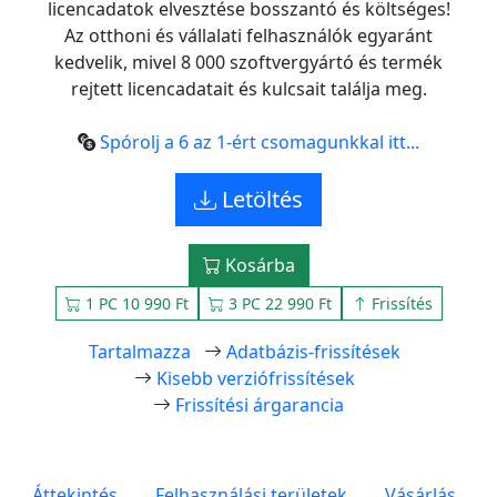
licencadatok elvesztése bosszantó és költséges!
Az otthoni és vállalati felhasználók egyaránt
kedvelik, mivel 8 000 szoftvergyártó és termék
rejtett licencadatait és kulcsait találja meg.
Spórolj a 6 az 1-ért csomagunkkal itt...
Letöltés
Kosárba
1 PC 10 990 Ft
3 PC 22 990 Ft
Frissítés
Tartalmazza
Adatbázis-frissítések
Kisebb verziófrissítések
Frissítési árgarancia
Áttekintés
Felhasználási területek
Vásárlás