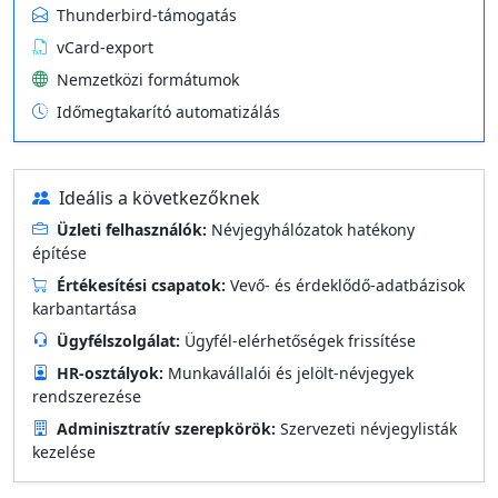
Thunderbird-támogatás
vCard-export
Nemzetközi formátumok
Időmegtakarító automatizálás
Ideális a következőknek
Üzleti felhasználók:
Névjegyhálózatok hatékony
építése
Értékesítési csapatok:
Vevő- és érdeklődő-adatbázisok
karbantartása
Ügyfélszolgálat:
Ügyfél-elérhetőségek frissítése
HR-osztályok:
Munkavállalói és jelölt-névjegyek
rendszerezése
Adminisztratív szerepkörök:
Szervezeti névjegylisták
kezelése