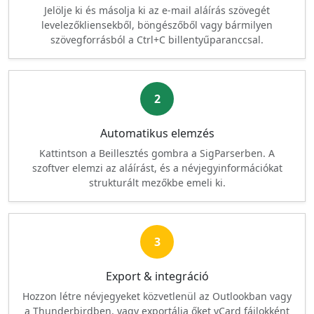
Jelölje ki és másolja ki az e-mail aláírás szövegét
levelezőkliensekből, böngészőből vagy bármilyen
szövegforrásból a Ctrl+C billentyűparanccsal.
2
Automatikus elemzés
Kattintson a Beillesztés gombra a SigParserben. A
szoftver elemzi az aláírást, és a névjegyinformációkat
strukturált mezőkbe emeli ki.
3
Export & integráció
Hozzon létre névjegyeket közvetlenül az Outlookban vagy
a Thunderbirdben, vagy exportálja őket vCard fájlokként