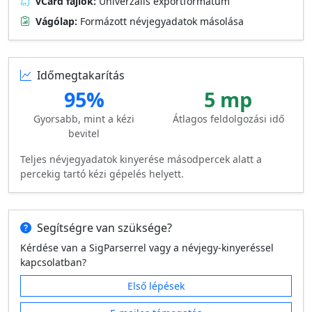
vCard fájlok:
Univerzális exportformátum
Vágólap:
Formázott névjegyadatok másolása
Időmegtakarítás
95%
5 mp
Gyorsabb, mint a kézi
Átlagos feldolgozási idő
bevitel
Teljes névjegyadatok kinyerése másodpercek alatt a
percekig tartó kézi gépelés helyett.
Segítségre van szüksége?
Kérdése van a SigParserrel vagy a névjegy-kinyeréssel
kapcsolatban?
Első lépések