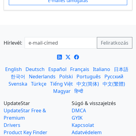
E-mailes támogatás
Hírlevél:
English
Deutsch
Español
Français
Italiano
日本語
한국어
Nederlands
Polski
Português
Русский
Svenska
Türkçe
Tiếng Việt
中文(简体)
中文(繁體)
Magyar
हिन्दी
UpdateStar
Súgó & visszajelzés
UpdateStar Free &
DMCA
Premium
GYIK
Drivers
Kapcsolat
Product Key Finder
Adatvédelem