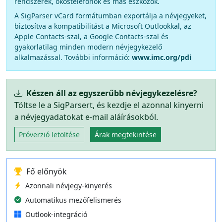
rendszerek, okostelefonok és más eszközök.
A SigParser vCard formátumban exportálja a névjegyeket,
biztosítva a kompatibilitást a Microsoft Outlookkal, az
Apple Contacts-szal, a Google Contacts-szal és
gyakorlatilag minden modern névjegykezelő
alkalmazással. További információ:
www.imc.org/pdi
Készen áll az egyszerűbb névjegykezelésre?
Töltse le a SigParsert, és kezdje el azonnal kinyerni
a névjegyadatokat e-mail aláírásokból.
Próverzió letöltése
Árak megtekintése
Fő előnyök
Azonnali névjegy-kinyerés
Automatikus mezőfelismerés
Outlook-integráció