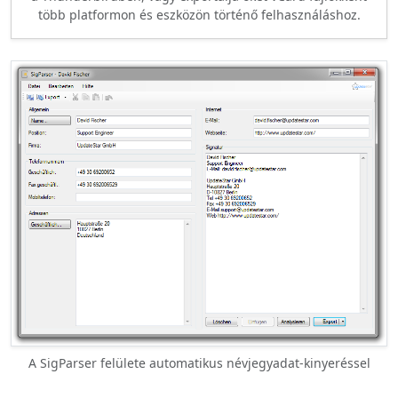
több platformon és eszközön történő felhasználáshoz.
A SigParser felülete automatikus névjegyadat-kinyeréssel