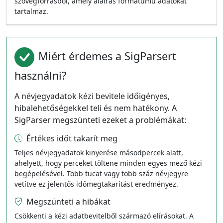
szövegforrásból, amely aláírás formátumú adatokat
tartalmaz.
Miért érdemes a SigParsert
használni?
A névjegyadatok kézi bevitele időigényes,
hibalehetőségekkel teli és nem hatékony. A
SigParser megszünteti ezeket a problémákat:
Értékes időt takarít meg
Teljes névjegyadatok kinyerése másodpercek alatt,
ahelyett, hogy perceket töltene minden egyes mező kézi
begépelésével. Több tucat vagy több száz névjegyre
vetítve ez jelentős időmegtakarítást eredményez.
Megszünteti a hibákat
Csökkenti a kézi adatbevitelből származó elírásokat. A