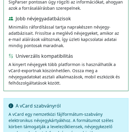
SigParser pontosan úgy rögzíti az információkat, ahogyan
azok a forrásaláírásban szerepelnek.
Jobb névjegyadatbázisok
Minimális ráfordítással tartja naprakészen névjegy-
adatbázisait. Frissítse a meglévő névjegyeket, amikor az
e-mail aláírások változnak, így üzleti kapcsolatai adatai
mindig pontosak maradnak.
Univerzális kompatibilitás
A kinyert névjegyek több platformon is használhatók a
vCard-exportnak köszönhetően. Ossza meg a
névjegyadatokat asztali alkalmazások, mobil eszközök és
felhőszolgáltatások között.
A vCard szabványról
A vCard egy nemzetközi fájlformátum-szabvány
elektronikus névjegykártyákhoz. A formátumot széles
körben támogatják a levelezőkliensek, névjegykezelő