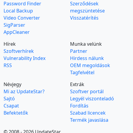
Password Finder
Szerződések
Local Backup
megszüntetése
Video Converter
Visszatérítés
SigParser
AppCleaner
Hírek
Munka velünk
Szoftverhírek
Partner
Vulnerability Index
Hirdess nálunk
RSS
OEM megoldások
Tagfelvétel
Névjegy
Extrák
Mi az UpdateStar?
Szoftver portál
Sajtó
Legyél viszonteladó
Csapat
Fordítás
Befektetők
Szabad licencek
Termék javaslása
© 2008 - 2026 UpdateStar