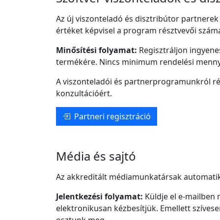
Az új viszonteladó és disztribútor partnere
értéket képvisel a program résztvevői szám
Minősítési folyamat:
Regisztráljon ingyene
termékére. Nincs minimum rendelési menny
A viszonteladói és partnerprogramunkról ré
konzultációért.
Partneri regisztráció
Média és sajtó
Az akkreditált médiamunkatársak automatiku
Jelentkezési folyamat:
Küldje el e-mailben 
elektronikusan kézbesítjük. Emellett szívese