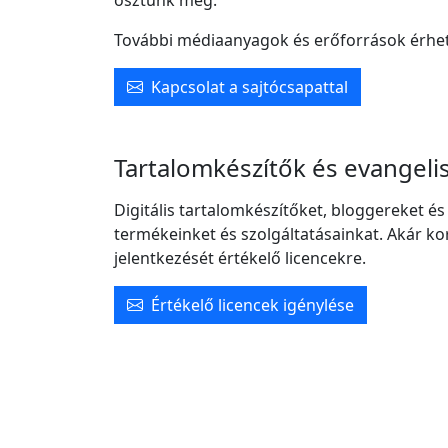
osztunk meg.
További médiaanyagok és erőforrások érhet
Kapcsolat a sajtócsapattal
Tartalomkészítők és evangeli
Digitális tartalomkészítőket, bloggereket é
termékeinket és szolgáltatásainkat. Akár ko
jelentkezését értékelő licencekre.
Értékelő licencek igénylése