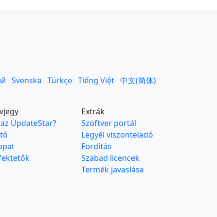
ий
Svenska
Türkçe
Tiếng Việt
中文(简体)
vjegy
Extrák
 az UpdateStar?
Szoftver portál
jtó
Legyél viszonteladó
apat
Fordítás
fektetők
Szabad licencek
Termék javaslása