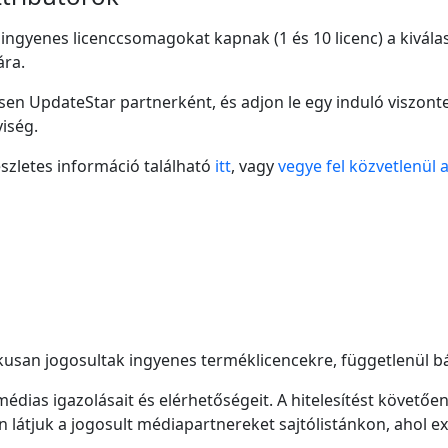
k ingyenes licenccsomagokat kapnak (1 és 10 licenc) a kivál
ára.
sen UpdateStar partnerként, és adjon le egy induló viszont
iség.
szletes információ található
itt
, vagy
vegye fel közvetlenül
san jogosultak ingyenes terméklicencekre, függetlenül bár
médias igazolásait és elérhetőségeit. A hitelesítést követő
n látjuk a jogosult médiapartnereket sajtólistánkon, ahol e