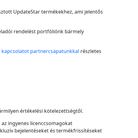
asztott UpdateStar termékekhez, ami jelentős
eladói rendelést portfóliónk bármely
 a kapcsolatot partnercsapatunkkal
részletes
milyen értékelési kötelezettségtől.
en az ingyenes licenccsomagokat
xkluzív bejelentéseket és termékfrissítéseket