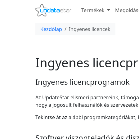
Termékek
Megoldás
Kezdőlap
Ingyenes licencek
Ingyenes licencp
Ingyenes licencprogramok
Az UpdateStar elismeri partnereink, támoga
hogy a jogosult felhasználók és szervezete
Tekintse át az alábbi programkategóriákat, h
Szoftver viszonteladók és dis