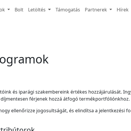
ok
Bolt
Letöltés
Támogatás
Partnerek
Hírek
rogramok
tóink és iparági szakembereink értékes hozzájárulását. Ing
k díjmentesen férjenek hozzá átfogó termékportfóliónkhoz.
ogy ellenőrizze jogosultságát, és elindítsa a jelentkezési f
ztribútorok