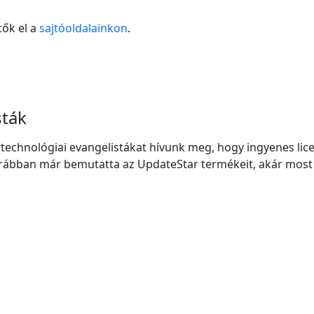
ők el a
sajtóoldalainkon
.
sták
s technológiai evangelistákat hívunk meg, hogy ingyenes l
rábban már bemutatta az UpdateStar termékeit, akár most te