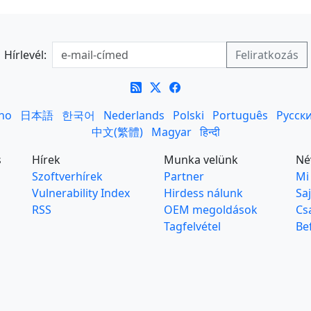
Hírlevél:
ano
日本語
한국어
Nederlands
Polski
Português
Русск
中文(繁體)
Magyar
हिन्दी
s
Hírek
Munka velünk
Né
Szoftverhírek
Partner
Mi
Vulnerability Index
Hirdess nálunk
Sa
RSS
OEM megoldások
Cs
Tagfelvétel
Be