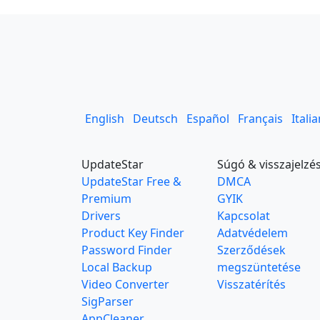
English
Deutsch
Español
Français
Itali
UpdateStar
Súgó & visszajelzé
UpdateStar Free &
DMCA
Premium
GYIK
Drivers
Kapcsolat
Product Key Finder
Adatvédelem
Password Finder
Szerződések
Local Backup
megszüntetése
Video Converter
Visszatérítés
SigParser
AppCleaner