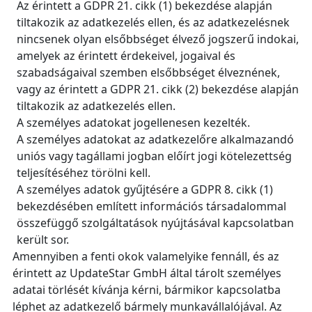
Az érintett a GDPR 21. cikk (1) bekezdése alapján
tiltakozik az adatkezelés ellen, és az adatkezelésnek
nincsenek olyan elsőbbséget élvező jogszerű indokai,
amelyek az érintett érdekeivel, jogaival és
szabadságaival szemben elsőbbséget élveznének,
vagy az érintett a GDPR 21. cikk (2) bekezdése alapján
tiltakozik az adatkezelés ellen.
A személyes adatokat jogellenesen kezelték.
A személyes adatokat az adatkezelőre alkalmazandó
uniós vagy tagállami jogban előírt jogi kötelezettség
teljesítéséhez törölni kell.
A személyes adatok gyűjtésére a GDPR 8. cikk (1)
bekezdésében említett információs társadalommal
összefüggő szolgáltatások nyújtásával kapcsolatban
került sor.
Amennyiben a fenti okok valamelyike fennáll, és az
érintett az UpdateStar GmbH által tárolt személyes
adatai törlését kívánja kérni, bármikor kapcsolatba
léphet az adatkezelő bármely munkavállalójával. Az