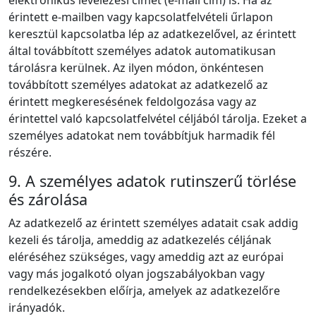
elektronikus levelezési címet (e‑mail cím) is. Ha az
érintett e‑mailben vagy kapcsolatfelvételi űrlapon
keresztül kapcsolatba lép az adatkezelővel, az érintett
által továbbított személyes adatok automatikusan
tárolásra kerülnek. Az ilyen módon, önkéntesen
továbbított személyes adatokat az adatkezelő az
érintett megkeresésének feldolgozása vagy az
érintettel való kapcsolatfelvétel céljából tárolja. Ezeket a
személyes adatokat nem továbbítjuk harmadik fél
részére.
9. A személyes adatok rutinszerű törlése
és zárolása
Az adatkezelő az érintett személyes adatait csak addig
kezeli és tárolja, ameddig az adatkezelés céljának
eléréséhez szükséges, vagy ameddig azt az európai
vagy más jogalkotó olyan jogszabályokban vagy
rendelkezésekben előírja, amelyek az adatkezelőre
irányadók.