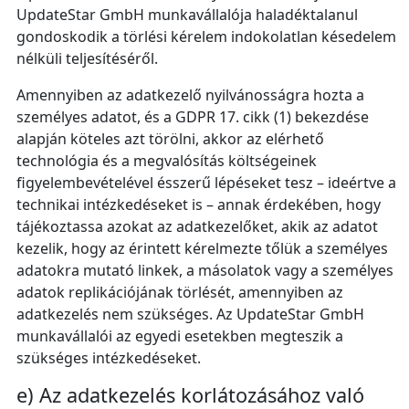
UpdateStar GmbH munkavállalója haladéktalanul
gondoskodik a törlési kérelem indokolatlan késedelem
nélküli teljesítéséről.
Amennyiben az adatkezelő nyilvánosságra hozta a
személyes adatot, és a GDPR 17. cikk (1) bekezdése
alapján köteles azt törölni, akkor az elérhető
technológia és a megvalósítás költségeinek
figyelembevételével ésszerű lépéseket tesz – ideértve a
technikai intézkedéseket is – annak érdekében, hogy
tájékoztassa azokat az adatkezelőket, akik az adatot
kezelik, hogy az érintett kérelmezte tőlük a személyes
adatokra mutató linkek, a másolatok vagy a személyes
adatok replikációjának törlését, amennyiben az
adatkezelés nem szükséges. Az UpdateStar GmbH
munkavállalói az egyedi esetekben megteszik a
szükséges intézkedéseket.
e) Az adatkezelés korlátozásához való