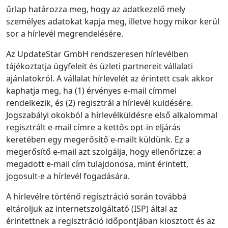
űrlap határozza meg, hogy az adatkezelő mely
személyes adatokat kapja meg, illetve hogy mikor kerül
sor a hírlevél megrendelésére.
Az UpdateStar GmbH rendszeresen hírlevélben
tájékoztatja ügyfeleit és üzleti partnereit vállalati
ajánlatokról. A vállalat hírlevelét az érintett csak akkor
kaphatja meg, ha (1) érvényes e‑mail címmel
rendelkezik, és (2) regisztrál a hírlevél küldésére.
Jogszabályi okokból a hírlevélküldésre első alkalommal
regisztrált e‑mail címre a kettős opt‑in eljárás
keretében egy megerősítő e‑mailt küldünk. Ez a
megerősítő e‑mail azt szolgálja, hogy ellenőrizze: a
megadott e‑mail cím tulajdonosa, mint érintett,
jogosult‑e a hírlevél fogadására.
A hírlevélre történő regisztráció során továbbá
eltároljuk az internetszolgáltató (ISP) által az
érintettnek a regisztráció időpontjában kiosztott és az