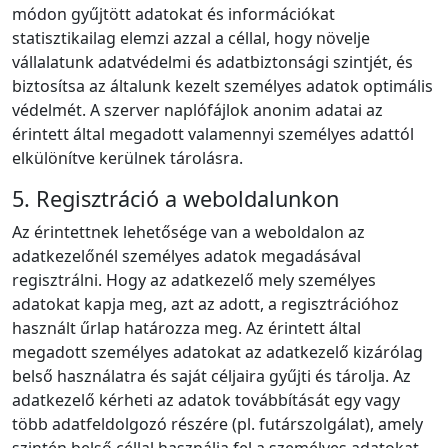
módon gyűjtött adatokat és információkat
statisztikailag elemzi azzal a céllal, hogy növelje
vállalatunk adatvédelmi és adatbiztonsági szintjét, és
biztosítsa az általunk kezelt személyes adatok optimális
védelmét. A szerver naplófájlok anonim adatai az
érintett által megadott valamennyi személyes adattól
elkülönítve kerülnek tárolásra.
5. Regisztráció a weboldalunkon
Az érintettnek lehetősége van a weboldalon az
adatkezelőnél személyes adatok megadásával
regisztrálni. Hogy az adatkezelő mely személyes
adatokat kapja meg, azt az adott, a regisztrációhoz
használt űrlap határozza meg. Az érintett által
megadott személyes adatokat az adatkezelő kizárólag
belső használatra és saját céljaira gyűjti és tárolja. Az
adatkezelő kérheti az adatok továbbítását egy vagy
több adatfeldolgozó részére (pl. futárszolgálat), amely