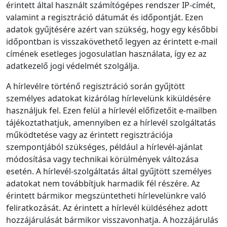
érintett által használt számítógépes rendszer IP‑címét,
valamint a regisztráció dátumát és időpontját. Ezen
adatok gyűjtésére azért van szükség, hogy egy későbbi
időpontban is visszakövethető legyen az érintett e‑mail
címének esetleges jogosulatlan használata, így ez az
adatkezelő jogi védelmét szolgálja.
A hírlevélre történő regisztráció során gyűjtött
személyes adatokat kizárólag hírlevelünk kiküldésére
használjuk fel. Ezen felül a hírlevél előfizetőit e‑mailben
tájékoztathatjuk, amennyiben ez a hírlevél szolgáltatás
működtetése vagy az érintett regisztrációja
szempontjából szükséges, például a hírlevél‑ajánlat
módosítása vagy technikai körülmények változása
esetén. A hírlevél‑szolgáltatás által gyűjtött személyes
adatokat nem továbbítjuk harmadik fél részére. Az
érintett bármikor megszüntetheti hírlevelünkre való
feliratkozását. Az érintett a hírlevél küldéséhez adott
hozzájárulását bármikor visszavonhatja. A hozzájárulás