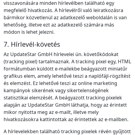
visszavonására minden hírlevélben található egy
megfelelő hivatkozás. A hírlevélről való leiratkozásra
bármikor közvetlenül az adatkezelő weboldalán is van
lehetőség, illetve ezt az adatkezelő számára más
módon is lehet jelezni.
7. Hírlevél‑követés
Az UpdateStar GmbH hírlevelei ún. követőkódokat
(tracking pixel) tartalmaznak. A tracking pixel egy, HTML
formátumban küldött e‑mailekbe beágyazott miniatűr
grafikus elem, amely lehetővé teszi a naplófájl‑rögzítést
és elemzést. Ez lehetővé teszi az online marketing
kampányok sikerének vagy sikertelenségének
statisztikai elemzését. A beágyazott tracking pixelek
alapján az UpdateStar GmbH láthatja, hogy az érintett
mikor nyitotta meg az e‑mailt, illetve mely
hivatkozásokra kattintottak az érintettek az e‑mailben.
A hírlevelekben található tracking pixelek révén gyűjtött