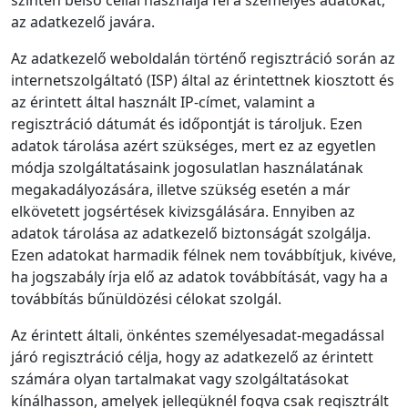
szintén belső céllal használja fel a személyes adatokat,
az adatkezelő javára.
Az adatkezelő weboldalán történő regisztráció során az
internetszolgáltató (ISP) által az érintettnek kiosztott és
az érintett által használt IP‑címet, valamint a
regisztráció dátumát és időpontját is tároljuk. Ezen
adatok tárolása azért szükséges, mert ez az egyetlen
módja szolgáltatásaink jogosulatlan használatának
megakadályozására, illetve szükség esetén a már
elkövetett jogsértések kivizsgálására. Ennyiben az
adatok tárolása az adatkezelő biztonságát szolgálja.
Ezen adatokat harmadik félnek nem továbbítjuk, kivéve,
ha jogszabály írja elő az adatok továbbítását, vagy ha a
továbbítás bűnüldözési célokat szolgál.
Az érintett általi, önkéntes személyesadat‑megadással
járó regisztráció célja, hogy az adatkezelő az érintett
számára olyan tartalmakat vagy szolgáltatásokat
kínálhasson, amelyek jellegüknél fogva csak regisztrált