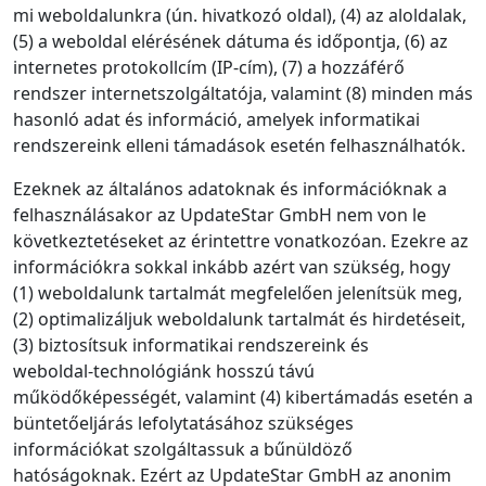
mi weboldalunkra (ún. hivatkozó oldal), (4) az aloldalak,
(5) a weboldal elérésének dátuma és időpontja, (6) az
internetes protokollcím (IP‑cím), (7) a hozzáférő
rendszer internetszolgáltatója, valamint (8) minden más
hasonló adat és információ, amelyek informatikai
rendszereink elleni támadások esetén felhasználhatók.
Ezeknek az általános adatoknak és információknak a
felhasználásakor az UpdateStar GmbH nem von le
következtetéseket az érintettre vonatkozóan. Ezekre az
információkra sokkal inkább azért van szükség, hogy
(1) weboldalunk tartalmát megfelelően jelenítsük meg,
(2) optimalizáljuk weboldalunk tartalmát és hirdetéseit,
(3) biztosítsuk informatikai rendszereink és
weboldal‑technológiánk hosszú távú
működőképességét, valamint (4) kibertámadás esetén a
büntetőeljárás lefolytatásához szükséges
információkat szolgáltassuk a bűnüldöző
hatóságoknak. Ezért az UpdateStar GmbH az anonim