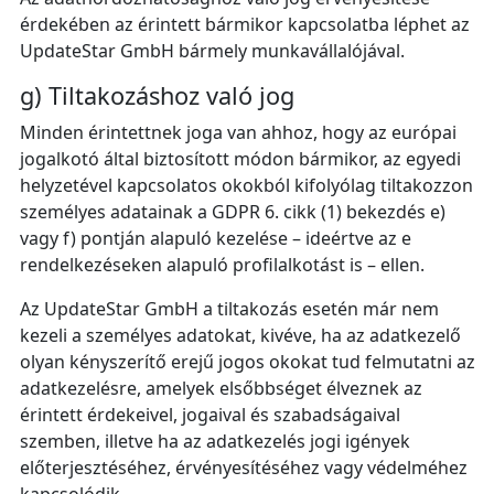
érdekében az érintett bármikor kapcsolatba léphet az
UpdateStar GmbH bármely munkavállalójával.
g) Tiltakozáshoz való jog
Minden érintettnek joga van ahhoz, hogy az európai
jogalkotó által biztosított módon bármikor, az egyedi
helyzetével kapcsolatos okokból kifolyólag tiltakozzon
személyes adatainak a GDPR 6. cikk (1) bekezdés e)
vagy f) pontján alapuló kezelése – ideértve az e
rendelkezéseken alapuló profilalkotást is – ellen.
Az UpdateStar GmbH a tiltakozás esetén már nem
kezeli a személyes adatokat, kivéve, ha az adatkezelő
olyan kényszerítő erejű jogos okokat tud felmutatni az
adatkezelésre, amelyek elsőbbséget élveznek az
érintett érdekeivel, jogaival és szabadságaival
szemben, illetve ha az adatkezelés jogi igények
előterjesztéséhez, érvényesítéséhez vagy védelméhez