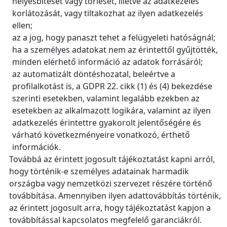
helyesbítését vagy törlését, illetve az adatkezelés
korlátozását, vagy tiltakozhat az ilyen adatkezelés
ellen;
az a jog, hogy panaszt tehet a felügyeleti hatóságnál;
ha a személyes adatokat nem az érintettől gyűjtötték,
minden elérhető információ az adatok forrásáról;
az automatizált döntéshozatal, beleértve a
profilalkotást is, a GDPR 22. cikk (1) és (4) bekezdése
szerinti esetekben, valamint legalább ezekben az
esetekben az alkalmazott logikára, valamint az ilyen
adatkezelés érintettre gyakorolt jelentőségére és
várható következményeire vonatkozó, érthető
információk.
Továbbá az érintett jogosult tájékoztatást kapni arról,
hogy történik‑e személyes adatainak harmadik
országba vagy nemzetközi szervezet részére történő
továbbítása. Amennyiben ilyen adattovábbítás történik,
az érintett jogosult arra, hogy tájékoztatást kapjon a
továbbítással kapcsolatos megfelelő garanciákról.