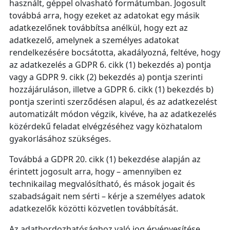
használt, géppel olvasható formátumban. Jogosult
továbbá arra, hogy ezeket az adatokat egy másik
adatkezelőnek továbbítsa anélkül, hogy ezt az
adatkezelő, amelynek a személyes adatokat
rendelkezésére bocsátotta, akadályozná, feltéve, hogy
az adatkezelés a GDPR 6. cikk (1) bekezdés a) pontja
vagy a GDPR 9. cikk (2) bekezdés a) pontja szerinti
hozzájáruláson, illetve a GDPR 6. cikk (1) bekezdés b)
pontja szerinti szerződésen alapul, és az adatkezelést
automatizált módon végzik, kivéve, ha az adatkezelés
közérdekű feladat elvégzéséhez vagy közhatalom
gyakorlásához szükséges.
Továbbá a GDPR 20. cikk (1) bekezdése alapján az
érintett jogosult arra, hogy – amennyiben ez
technikailag megvalósítható, és mások jogait és
szabadságait nem sérti – kérje a személyes adatok
adatkezelők közötti közvetlen továbbítását.
Az adathordozhatósághoz való jog érvényesítése