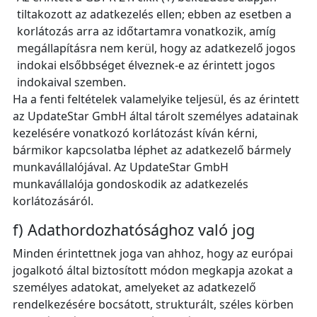
tiltakozott az adatkezelés ellen; ebben az esetben a
korlátozás arra az időtartamra vonatkozik, amíg
megállapításra nem kerül, hogy az adatkezelő jogos
indokai elsőbbséget élveznek‑e az érintett jogos
indokaival szemben.
Ha a fenti feltételek valamelyike teljesül, és az érintett
az UpdateStar GmbH által tárolt személyes adatainak
kezelésére vonatkozó korlátozást kíván kérni,
bármikor kapcsolatba léphet az adatkezelő bármely
munkavállalójával. Az UpdateStar GmbH
munkavállalója gondoskodik az adatkezelés
korlátozásáról.
f) Adathordozhatósághoz való jog
Minden érintettnek joga van ahhoz, hogy az európai
jogalkotó által biztosított módon megkapja azokat a
személyes adatokat, amelyeket az adatkezelő
rendelkezésére bocsátott, strukturált, széles körben