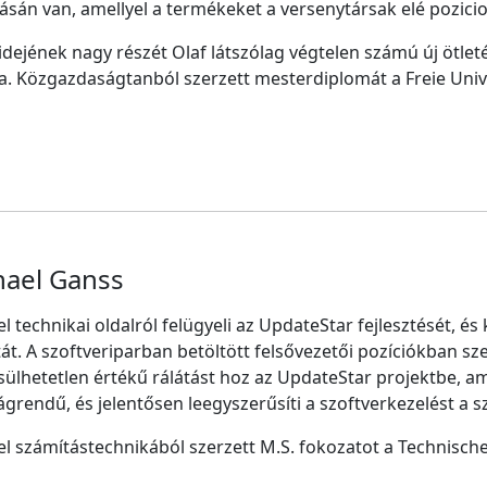
tásán van, amellyel a termékeket a versenytársak elé pozicio
idejének nagy részét Olaf látszólag végtelen számú új ötle
ja. Közgazdaságtanból szerzett mesterdiplomát a Freie Univ
hael Ganss
l technikai oldalról felügyeli az UpdateStar fejlesztését, é
át. A szoftveriparban betöltött felsővezetői pozíciókban sze
sülhetetlen értékű rálátást hoz az UpdateStar projektbe, ame
grendű, és jelentősen leegyszerűsíti a szoftverkezelést a
l számítástechnikából szerzett M.S. fokozatot a Technische