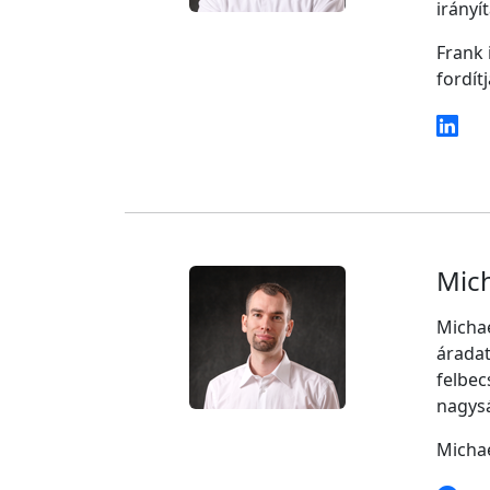
irányí
Frank 
fordít
Mic
Michae
áradat
felbec
nagysá
Michae