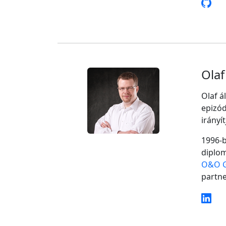
Olaf
Olaf á
epizód
irányí
1996-b
diplom
O&O 
partne