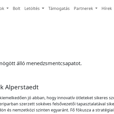
ok
Bolt
Letöltés
Támogatás
Partnerek
Hírek
mögött álló menedzsmentcsapatot.
k Alperstaedt
kiemelkedően jó abban, hogy innovatív ötleteket sikeres sz
eriparban szerzett sokéves felsővezetői tapasztalatával siker
dön és nemzetközi szinten egyaránt. Fő fókusza a stratégiai