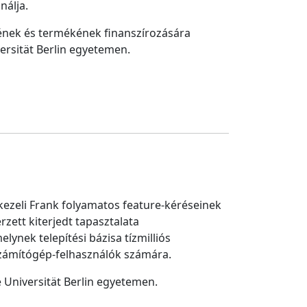
nálja.
tének és termékének finanszírozására
ersität Berlin egyetemen.
s kezeli Frank folyamatos feature-kéréseinek
rzett kiterjedt tapasztalata
lynek telepítési bázisa tízmilliós
 számítógép-felhasználók számára.
 Universität Berlin egyetemen.