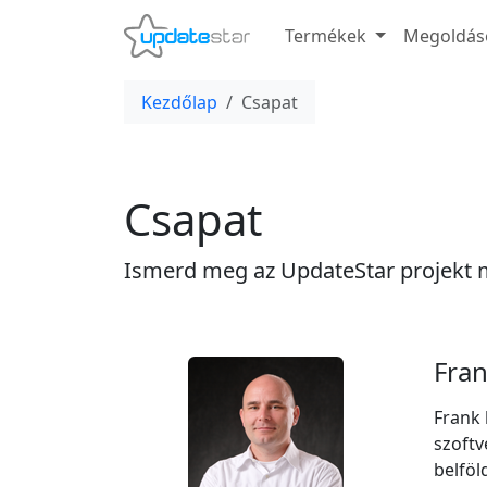
Termékek
Megoldás
Kezdőlap
Csapat
Csapat
Ismerd meg az UpdateStar projekt 
Fran
Frank 
szoftv
belföl