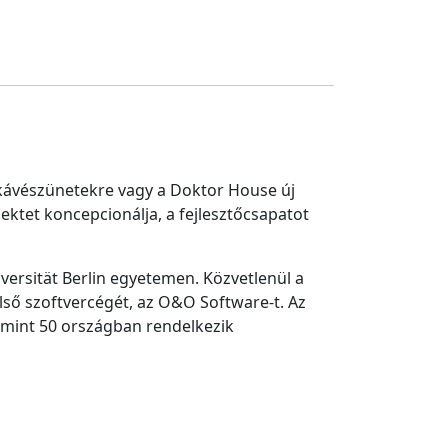
k kávészünetekre vagy a Doktor House új
ktet koncepcionálja, a fejlesztőcsapatot
versität Berlin egyetemen. Közvetlenül a
ső szoftvercégét, az O&O Software-t. Az
 mint 50 országban rendelkezik