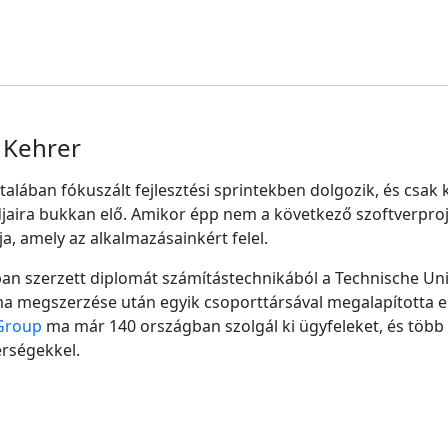
 Kehrer
ltalában fókuszált fejlesztési sprintekben dolgozik, és csa
jaira bukkan elő. Amikor épp nem a következő szoftverproje
tja, amely az alkalmazásainkért felel.
an szerzett diplomát számítástechnikából a Technische Uni
a megszerzése után egyik csoporttársával megalapította el
Group
ma már 140 országban szolgál ki ügyfeleket, és több
rségekkel.