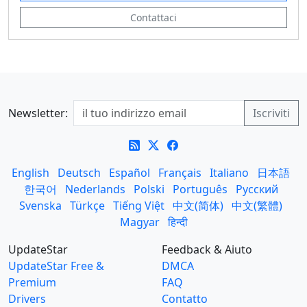
Contattaci
Newsletter:
English
Deutsch
Español
Français
Italiano
日本語
한국어
Nederlands
Polski
Português
Русский
Svenska
Türkçe
Tiếng Việt
中文(简体)
中文(繁體)
Magyar
हिन्दी
UpdateStar
Feedback & Aiuto
UpdateStar Free &
DMCA
Premium
FAQ
Drivers
Contatto