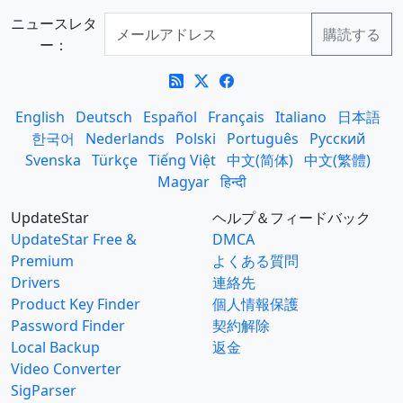
ニュースレタ
ー：
English
Deutsch
Español
Français
Italiano
日本語
한국어
Nederlands
Polski
Português
Русский
Svenska
Türkçe
Tiếng Việt
中文(简体)
中文(繁體)
Magyar
हिन्दी
UpdateStar
ヘルプ＆フィードバック
UpdateStar Free &
DMCA
Premium
よくある質問
Drivers
連絡先
Product Key Finder
個人情報保護
Password Finder
契約解除
Local Backup
返金
Video Converter
SigParser