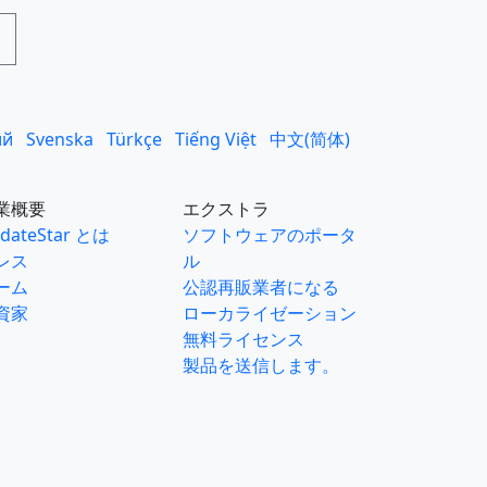
ий
Svenska
Türkçe
Tiếng Việt
中文(简体)
業概要
エクストラ
dateStar とは
ソフトウェアのポータ
レス
ル
ーム
公認再販業者になる
資家
ローカライゼーション
無料ライセンス
製品を送信します。