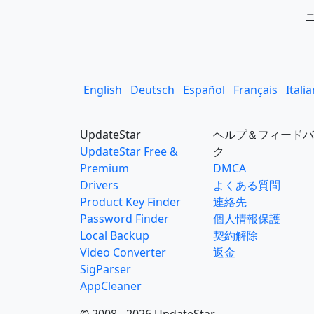
English
Deutsch
Español
Français
Itali
UpdateStar
ヘルプ＆フィードバ
UpdateStar Free &
ク
Premium
DMCA
Drivers
よくある質問
Product Key Finder
連絡先
Password Finder
個人情報保護
Local Backup
契約解除
Video Converter
返金
SigParser
AppCleaner