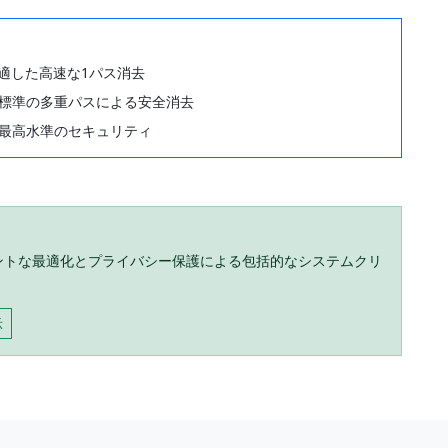
適した高速な1パス消去
D)標準の多重パスによる安全消去
る最高水準のセキュリティ
リジェントな最適化とプライバシー保護による包括的なシステムクリ
示