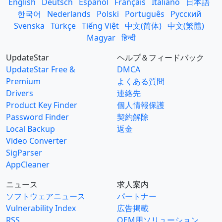
English
Deutsch
Español
Français
Italiano
日本語
한국어
Nederlands
Polski
Português
Русский
Svenska
Türkçe
Tiếng Việt
中文(简体)
中文(繁體)
Magyar
हिन्दी
UpdateStar
ヘルプ＆フィードバック
UpdateStar Free &
DMCA
Premium
よくある質問
Drivers
連絡先
Product Key Finder
個人情報保護
Password Finder
契約解除
Local Backup
返金
Video Converter
SigParser
AppCleaner
ニュース
求人案内
ソフトウェアニュース
パートナー
Vulnerability Index
広告掲載
RSS
OEM用ソリューション