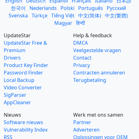
English
Deutsch
Español
Français
Italiano
日本語
한국어
Nederlands
Polski
Português
Русский
Svenska
Türkçe
Tiếng Việt
中文(简体)
中文(繁體)
Magyar
हिन्दी
UpdateStar
Help & feedback
UpdateStar Free &
DMCA
Premium
Veelgestelde vragen
Drivers
Contact
Product Key Finder
Privacy
Password Finder
Contracten annuleren
Local Backup
Terugbetaling
Video Converter
SigParser
AppCleaner
Nieuws
Werk met ons samen
Software nieuws
Partner
Vulnerability Index
Adverteren
RSS
Oplossingen voor OEM