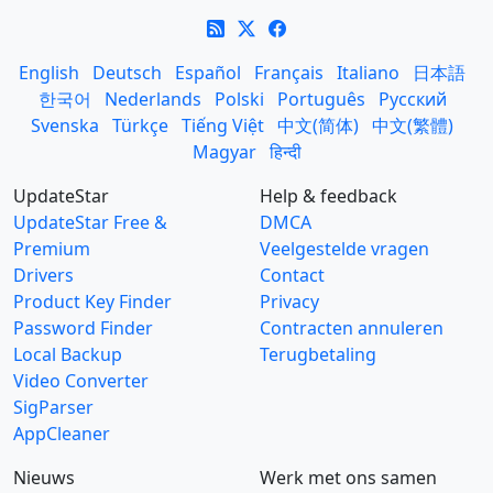
English
Deutsch
Español
Français
Italiano
日本語
한국어
Nederlands
Polski
Português
Русский
Svenska
Türkçe
Tiếng Việt
中文(简体)
中文(繁體)
Magyar
हिन्दी
UpdateStar
Help & feedback
UpdateStar Free &
DMCA
Premium
Veelgestelde vragen
Drivers
Contact
Product Key Finder
Privacy
Password Finder
Contracten annuleren
Local Backup
Terugbetaling
Video Converter
SigParser
AppCleaner
Nieuws
Werk met ons samen