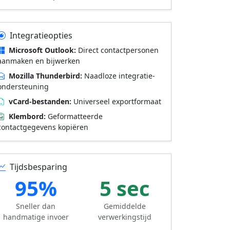
Integratieopties
Microsoft Outlook:
Direct contactpersonen
aanmaken en bijwerken
Mozilla Thunderbird:
Naadloze integratie-
ondersteuning
vCard-bestanden:
Universeel exportformaat
Klembord:
Geformatteerde
contactgegevens kopiëren
Tijdsbesparing
95%
5 sec
Sneller dan
Gemiddelde
handmatige invoer
verwerkingstijd