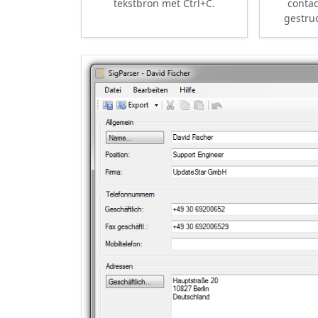
tekstbron met Ctrl+C.
contac
gestru