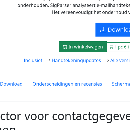
onderhouden. SigParser analyseert e-mailhandtek
Het vereenvoudigt het onderhoud 
Downlo
In winkelwagen
1 pc € 1
Inclusief
Handtekeningupdates
Alle ver
Download
Onderscheidingen en recensies
Scherma
ctor voor contactgegeve
gen