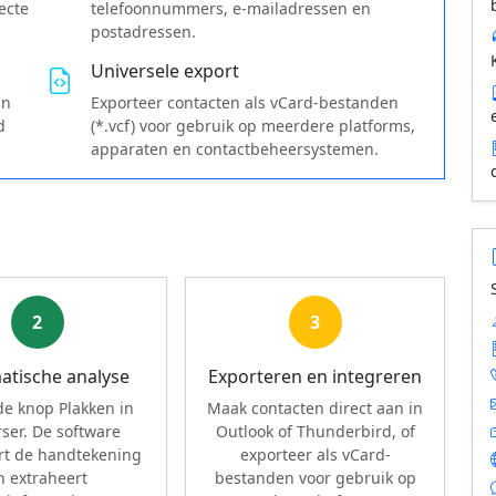
ecte
telefoonnummers, e-mailadressen en
postadressen.
Universele export
in
Exporteer contacten als vCard-bestanden
d
(*.vcf) voor gebruik op meerdere platforms,
apparaten en contactbeheersystemen.
2
3
atische analyse
Exporteren en integreren
 de knop Plakken in
Maak contacten direct aan in
ser. De software
Outlook of Thunderbird, of
rt de handtekening
exporteer als vCard-
n extraheert
bestanden voor gebruik op