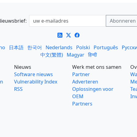
ieuwsbrief:
ano
日本語
한국어
Nederlands
Polski
Português
Русск
中文(繁體)
Magyar
हिन्दी
Nieuws
Werk met ons samen
Ov
Software nieuws
Partner
Wa
en
Vulnerability Index
Adverteren
Me
RSS
Oplossingen voor
Te
OEM
In
Partners