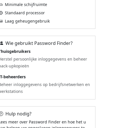
Minimale schijfruimte
Standaard processor
Laag geheugengebruik
Wie gebruikt Password Finder?
Thuisgebruikers
Herstel persoonlijke inloggegevens en beheer
back-upkopieën
IT-beheerders
Beheer inloggegevens op bedrijfsnetwerken en
werkstations
Hulp nodig?
Lees meer over Password Finder en hoe het u
kan helpen uw opgeslagen inloggegevens te