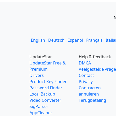
N
English
Deutsch
Español
Français
Itali
UpdateStar
Help & feedback
UpdateStar Free &
DMCA
Premium
Veelgestelde vrag
Drivers
Contact
Product Key Finder
Privacy
Password Finder
Contracten
Local Backup
annuleren
Video Converter
Terugbetaling
SigParser
AppCleaner