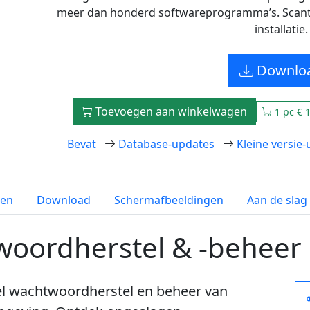
meer dan honderd softwareprogramma’s. Scant
installatie.
Downlo
Toevoegen aan winkelwagen
1 pc € 
Bevat
Database-updates
Kleine versie
en
Download
Schermafbeeldingen
Aan de slag
woordherstel & -beheer
el wachtwoordherstel en beheer van