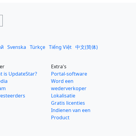
ий
Svenska
Türkçe
Tiếng Việt
中文(简体)
er
Extra's
t is UpdateStar?
Portal-software
dia
Word een
am
wederverkoper
vesteerders
Lokalisatie
Gratis licenties
Indienen van een
Product