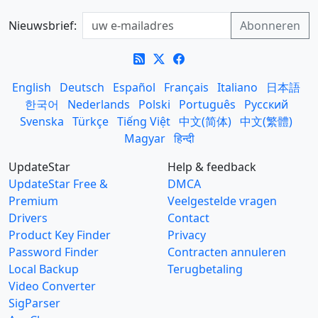
Nieuwsbrief:
English
Deutsch
Español
Français
Italiano
日本語
한국어
Nederlands
Polski
Português
Русский
Svenska
Türkçe
Tiếng Việt
中文(简体)
中文(繁體)
Magyar
हिन्दी
UpdateStar
Help & feedback
UpdateStar Free &
DMCA
Premium
Veelgestelde vragen
Drivers
Contact
Product Key Finder
Privacy
Password Finder
Contracten annuleren
Local Backup
Terugbetaling
Video Converter
SigParser