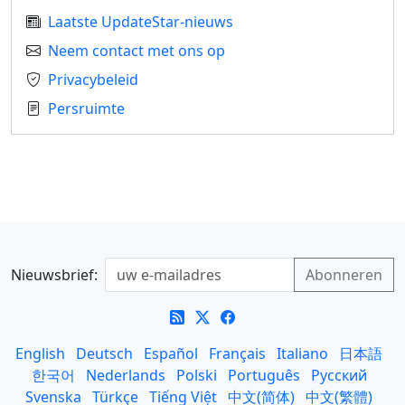
Laatste UpdateStar-nieuws
Neem contact met ons op
Privacybeleid
Persruimte
Nieuwsbrief:
English
Deutsch
Español
Français
Italiano
日本語
한국어
Nederlands
Polski
Português
Русский
Svenska
Türkçe
Tiếng Việt
中文(简体)
中文(繁體)