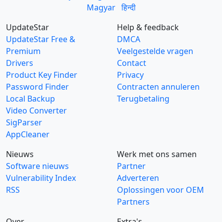
Magyar
हिन्दी
UpdateStar
Help & feedback
UpdateStar Free &
DMCA
Premium
Veelgestelde vragen
Drivers
Contact
Product Key Finder
Privacy
Password Finder
Contracten annuleren
Local Backup
Terugbetaling
Video Converter
SigParser
AppCleaner
Nieuws
Werk met ons samen
Software nieuws
Partner
Vulnerability Index
Adverteren
RSS
Oplossingen voor OEM
Partners
Over
Extra's