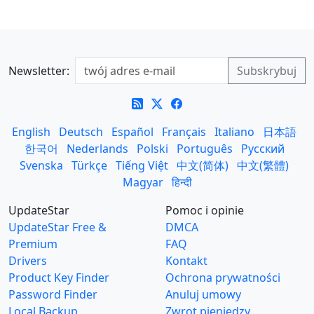
Newsletter:
English
Deutsch
Español
Français
Italiano
日本語
한국어
Nederlands
Polski
Português
Русский
Svenska
Türkçe
Tiếng Việt
中文(简体)
中文(繁體)
Magyar
हिन्दी
UpdateStar
Pomoc i opinie
UpdateStar Free &
DMCA
Premium
FAQ
Drivers
Kontakt
Product Key Finder
Ochrona prywatności
Password Finder
Anuluj umowy
Local Backup
Zwrot pieniędzy