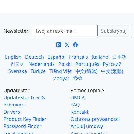
Newsletter:
English
Deutsch
Español
Français
Italiano
日本語
한국어
Nederlands
Polski
Português
Русский
Svenska
Türkçe
Tiếng Việt
中文(简体)
中文(繁體)
Magyar
हिन्दी
UpdateStar
Pomoc i opinie
UpdateStar Free &
DMCA
Premium
FAQ
Drivers
Kontakt
Product Key Finder
Ochrona prywatności
Password Finder
Anuluj umowy
Local Backup
Zwrot pieniędzy