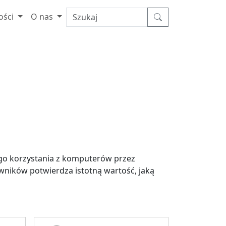
ości
O nas
go korzystania z komputerów przez
ników potwierdza istotną wartość, jaką