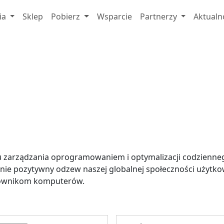
ia
Sklep
Pobierz
Wsparcie
Partnerzy
Aktualn
e
u zarządzania oprogramowaniem i optymalizacji codzienne
ie pozytywny odzew naszej globalnej społeczności użytkow
kownikom komputerów.