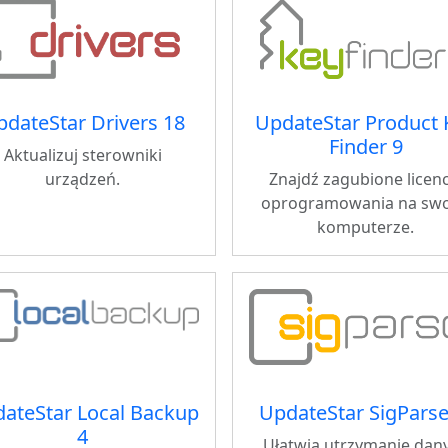
dateStar Drivers 18
UpdateStar Product 
Finder 9
Aktualizuj sterowniki
urządzeń.
Znajdź zagubione licenc
oprogramowania na sw
komputerze.
ateStar Local Backup
UpdateStar SigParse
4
Ułatwia utrzymanie dan