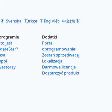
ий
Svenska
Türkçe
Tiếng Việt
中文(简体)
programie
Dodatki
to jest
Portal
dateStar?
oprogramowanie
asa
Zostań sprzedwacą
spół
Lokalizacja
westorzy
Darmowe licencje
Dostarczyć produkt