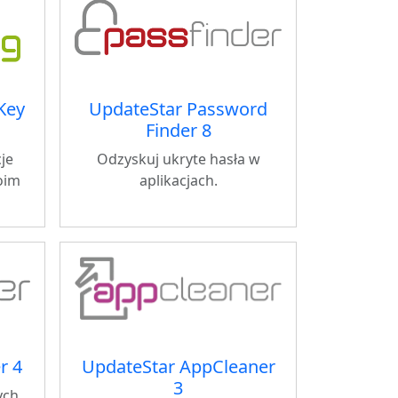
Key
UpdateStar Password
Finder 8
je
Odzyskuj ukryte hasła w
oim
aplikacjach.
r 4
UpdateStar AppCleaner
3
ych