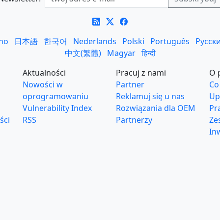
ano
日本語
한국어
Nederlands
Polski
Português
Русск
中文(繁體)
Magyar
हिन्दी
Aktualności
Pracuj z nami
O 
Nowości w
Partner
Co 
oprogramowaniu
Reklamuj się u nas
Up
Vulnerability Index
Rozwiązania dla OEM
Pr
ści
RSS
Partnerzy
Ze
In