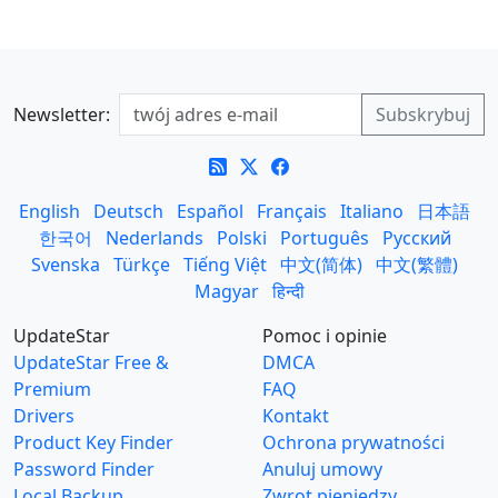
Newsletter:
English
Deutsch
Español
Français
Italiano
日本語
한국어
Nederlands
Polski
Português
Русский
Svenska
Türkçe
Tiếng Việt
中文(简体)
中文(繁體)
Magyar
हिन्दी
UpdateStar
Pomoc i opinie
UpdateStar Free &
DMCA
Premium
FAQ
Drivers
Kontakt
Product Key Finder
Ochrona prywatności
Password Finder
Anuluj umowy
Local Backup
Zwrot pieniędzy