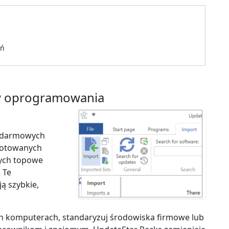
eń
w oprogramowania
ę darmowych
gotowanych
ych topowe
 Te
ą szybkie,
 komputerach, standaryzuj środowiska firmowe lub