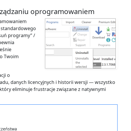
arządzaniu oprogramowaniem
gramowaniem
la standardowego
suń programy” /
apewnia
eśnie
e o Twoim
cji o
u, danych licencyjnych i historii wersji — wszystko
który eliminuje frustracje związane z natywnymi
czeństwa