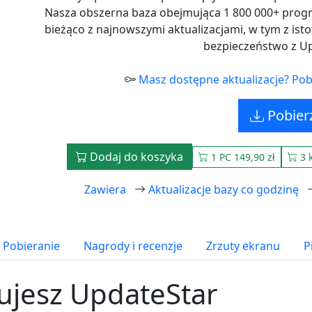
Nasza obszerna baza obejmująca 1 800 000+ progr
bieżąco z najnowszymi aktualizacjami, w tym z i
bezpieczeństwo z Up
Masz dostępne aktualizacje? Pobi
Pobier
Dodaj do koszyka
1 PC 149,90 zł
3 
Zawiera
Aktualizacje bazy co godzinę
Pobieranie
Nagrody i recenzje
Zrzuty ekranu
P
ujesz UpdateStar