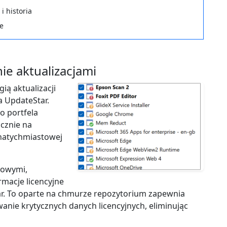
 historia
e
ie aktualizacjami
ią aktualizacji
 UpdateStar.
o portfela
cznie na
 natychmiastowej
mowymi,
macje licencyjne
r. To oparte na chmurze repozytorium zapewnia
nie krytycznych danych licencyjnych, eliminując