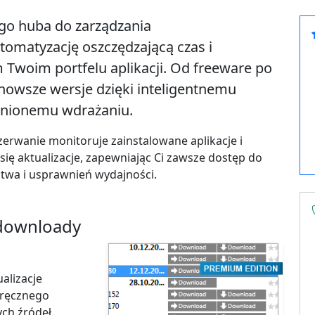
go huba do zarządzania
omatyzację oszczędzającą czas i
Twoim portfelu aplikacji. Od freeware po
jnowsze wersje dzięki inteligentnemu
awnionemu wdrażaniu.
rzerwanie monitoruje zainstalowane aplikacje i
się aktualizacje, zapewniając Ci zawsze dostęp do
twa i usprawnień wydajności.
 downloady
alizacje
 ręcznego
ych źródeł