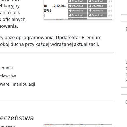
fikacyjny
nia i plik
 oficjalnych,
mowania.
nży bazę oprogramowania, UpdateStar Premium
ój ducha przy każdej wdrażanej aktualizacji.
ierania
 wydawców
are i manipulacji
ieczeństwa