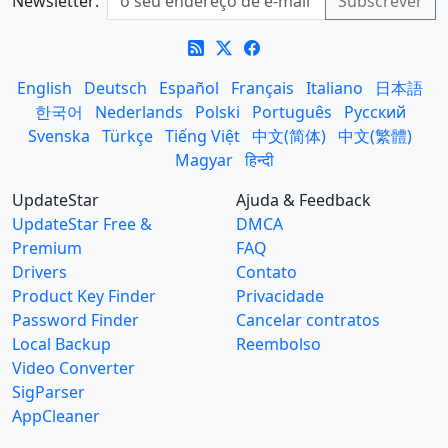
Newsletter:
English
Deutsch
Español
Français
Italiano
日本語
한국어
Nederlands
Polski
Português
Русский
Svenska
Türkçe
Tiếng Việt
中文(简体)
中文(繁體)
Magyar
हिन्दी
UpdateStar
Ajuda & Feedback
UpdateStar Free &
DMCA
Premium
FAQ
Drivers
Contato
Product Key Finder
Privacidade
Password Finder
Cancelar contratos
Local Backup
Reembolso
Video Converter
SigParser
AppCleaner