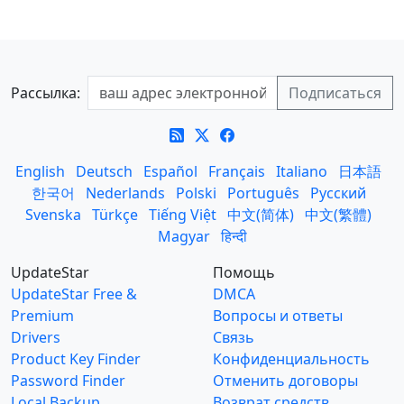
Рассылка:
English
Deutsch
Español
Français
Italiano
日本語
한국어
Nederlands
Polski
Português
Русский
Svenska
Türkçe
Tiếng Việt
中文(简体)
中文(繁體)
Magyar
हिन्दी
UpdateStar
Помощь
UpdateStar Free &
DMCA
Premium
Вопросы и ответы
Drivers
Связь
Product Key Finder
Конфиденциальность
Password Finder
Отменить договоры
Local Backup
Возврат средств