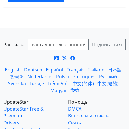
Рассылка:
English
Deutsch
Español
Français
Italiano
日本語
한국어
Nederlands
Polski
Português
Русский
Svenska
Türkçe
Tiếng Việt
中文(简体)
中文(繁體)
Magyar
हिन्दी
UpdateStar
Помощь
UpdateStar Free &
DMCA
Premium
Вопросы и ответы
Drivers
Связь