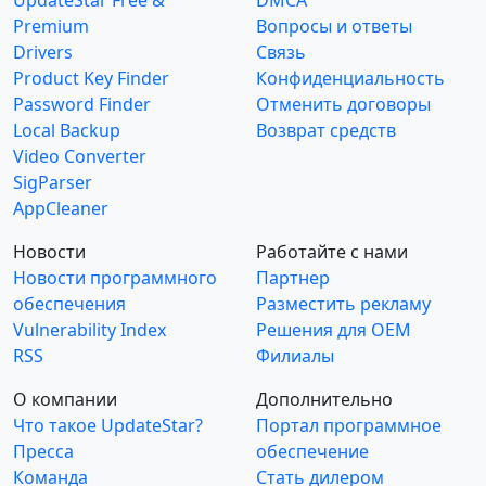
UpdateStar Free &
DMCA
Premium
Вопросы и ответы
Drivers
Связь
Product Key Finder
Конфиденциальность
Password Finder
Отменить договоры
Local Backup
Возврат средств
Video Converter
SigParser
AppCleaner
Новости
Работайте с нами
Новости программного
Партнер
обеспечения
Разместить рекламу
Vulnerability Index
Решения для OEM
RSS
Филиалы
О компании
Дополнительно
Что такое UpdateStar?
Портал программное
Пресса
обеспечение
Команда
Стать дилером