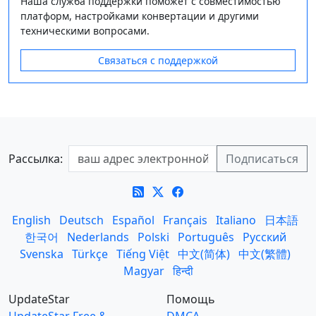
Наша служба поддержки поможет с совместимостью
платформ, настройками конвертации и другими
техническими вопросами.
Связаться с поддержкой
Рассылка:
English
Deutsch
Español
Français
Italiano
日本語
한국어
Nederlands
Polski
Português
Русский
Svenska
Türkçe
Tiếng Việt
中文(简体)
中文(繁體)
Magyar
हिन्दी
UpdateStar
Помощь