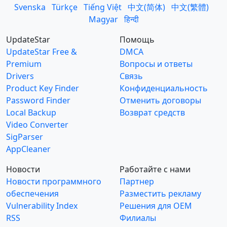
Svenska
Türkçe
Tiếng Việt
中文(简体)
中文(繁體)
Magyar
हिन्दी
UpdateStar
Помощь
UpdateStar Free &
DMCA
Premium
Вопросы и ответы
Drivers
Связь
Product Key Finder
Конфиденциальность
Password Finder
Отменить договоры
Local Backup
Возврат средств
Video Converter
SigParser
AppCleaner
Новости
Работайте с нами
Новости программного
Партнер
обеспечения
Разместить рекламу
Vulnerability Index
Решения для OEM
RSS
Филиалы