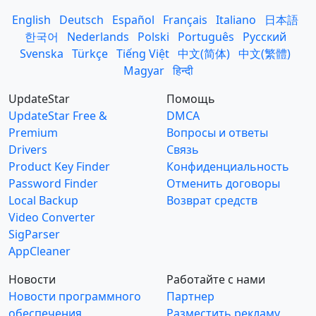
English
Deutsch
Español
Français
Italiano
日本語
한국어
Nederlands
Polski
Português
Русский
Svenska
Türkçe
Tiếng Việt
中文(简体)
中文(繁體)
Magyar
हिन्दी
UpdateStar
Помощь
UpdateStar Free &
DMCA
Premium
Вопросы и ответы
Drivers
Связь
Product Key Finder
Конфиденциальность
Password Finder
Отменить договоры
Local Backup
Возврат средств
Video Converter
SigParser
AppCleaner
Новости
Работайте с нами
Новости программного
Партнер
обеспечения
Разместить рекламу