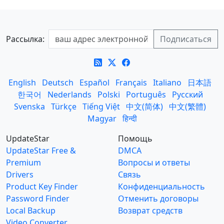
Рассылка:
English
Deutsch
Español
Français
Italiano
日本語
한국어
Nederlands
Polski
Português
Русский
Svenska
Türkçe
Tiếng Việt
中文(简体)
中文(繁體)
Magyar
हिन्दी
UpdateStar
Помощь
UpdateStar Free &
DMCA
Premium
Вопросы и ответы
Drivers
Связь
Product Key Finder
Конфиденциальность
Password Finder
Отменить договоры
Local Backup
Возврат средств
Video Converter