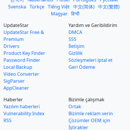
Svenska
Türkçe
Tiếng Việt
中文(简体)
中文(繁體)
Magyar
हिन्दी
UpdateStar
Yardım ve Geribildirim
UpdateStar Free &
DMCA
Premium
SSS
Drivers
İletişim
Product Key Finder
Gizlilik
Password Finder
Sözleşmeleri iptal et
Local Backup
Geri Ödeme
Video Converter
SigParser
AppCleaner
Haberler
Bizimle çalışmak
Yazılım haberleri
Ortak
Vulnerability Index
Bizimle reklam verin
RSS
Çözümler OEM için
İştirakler