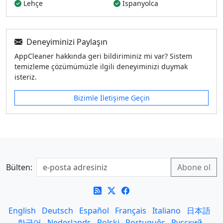
Lehçe
İspanyolca
Deneyiminizi Paylaşın
AppCleaner hakkında geri bildiriminiz mi var? Sistem
temizleme çözümümüzle ilgili deneyiminizi duymak
isteriz.
Bizimle İletişime Geçin
Bülten:
English
Deutsch
Español
Français
Italiano
日本語
한국어
Nederlands
Polski
Português
Русский