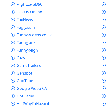
FlightLevel350
FOCUS Online
FoxNews
Fugly.com
Funny-Videos.co.uk
FunnyJunk
FunnyReign
G4tv
GameTrailers
Genspot
GodTube
Google Video CA
GotGame
HalfWayToHazard