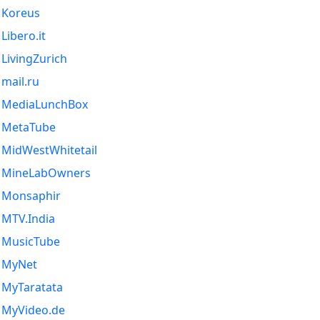
Koreus
Libero.it
LivingZurich
mail.ru
MediaLunchBox
MetaTube
MidWestWhitetail
MineLabOwners
Monsaphir
MTV.India
MusicTube
MyNet
MyTaratata
MyVideo.de