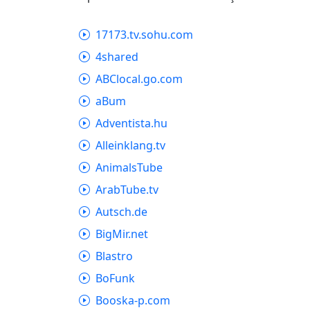
17173.tv.sohu.com
4shared
ABClocal.go.com
aBum
Adventista.hu
Alleinklang.tv
AnimalsTube
ArabTube.tv
Autsch.de
BigMir.net
Blastro
BoFunk
Booska-p.com