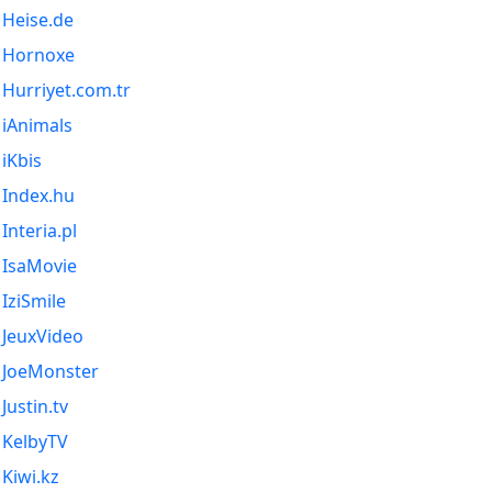
Heise.de
Hornoxe
Hurriyet.com.tr
iAnimals
iKbis
Index.hu
Interia.pl
IsaMovie
IziSmile
JeuxVideo
JoeMonster
Justin.tv
KelbyTV
Kiwi.kz