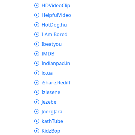
HDVideoClip
HelpfulVideo
HotDog.hu
I-Am-Bored
Ibeatyou
IMDB
Indianpad.in
io.ua
iShare.Rediff
Izlesene
Jezebel
JoergJara
kathTube
KidzBop