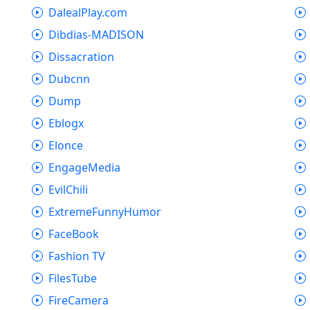
DalealPlay.com
Dibdias-MADISON
Dissacration
Dubcnn
Dump
Eblogx
Elonce
EngageMedia
EvilChili
ExtremeFunnyHumor
FaceBook
Fashion TV
FilesTube
FireCamera