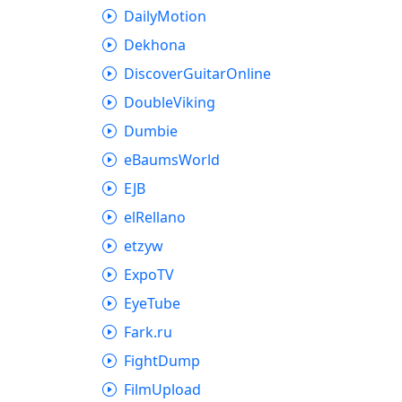
DailyMotion
Dekhona
DiscoverGuitarOnline
DoubleViking
Dumbie
eBaumsWorld
EJB
elRellano
etzyw
ExpoTV
EyeTube
Fark.ru
FightDump
FilmUpload