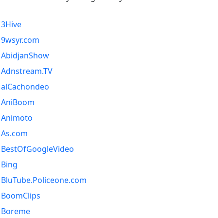
3Hive
9wsyr.com
AbidjanShow
Adnstream.TV
alCachondeo
AniBoom
Animoto
As.com
BestOfGoogleVideo
Bing
BluTube.Policeone.com
BoomClips
Boreme