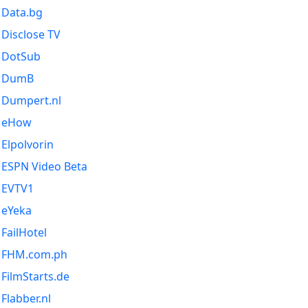
Data.bg
Disclose TV
DotSub
DumB
Dumpert.nl
eHow
Elpolvorin
ESPN Video Beta
EVTV1
eYeka
FailHotel
FHM.com.ph
FilmStarts.de
Flabber.nl