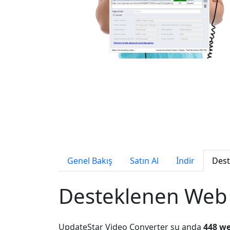
Genel Bakış
Satın Al
İndir
Dest
Desteklenen Web S
UpdateStar Video Converter şu anda
448 we