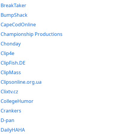
BreakTaker
BumpShack
CapeCodOnline
Championship Productions
Chonday
Clip4e
ClipFish.DE
ClipMass
Clipsonline.org.ua
Clixtv.cz
CollegeHumor
Crankers
D-pan
DailyHAHA