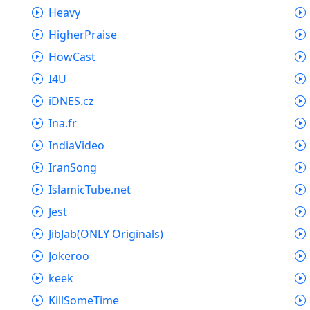
Heavy
HigherPraise
HowCast
I4U
iDNES.cz
Ina.fr
IndiaVideo
IranSong
IslamicTube.net
Jest
JibJab(ONLY Originals)
Jokeroo
keek
KillSomeTime