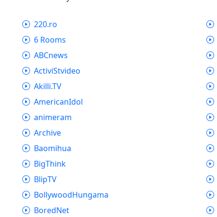
220.ro
6 Rooms
ABCnews
ActiviStvideo
Akilli.TV
AmericanIdol
animeram
Archive
Baomihua
BigThink
BlipTV
BollywoodHungama
BoredNet