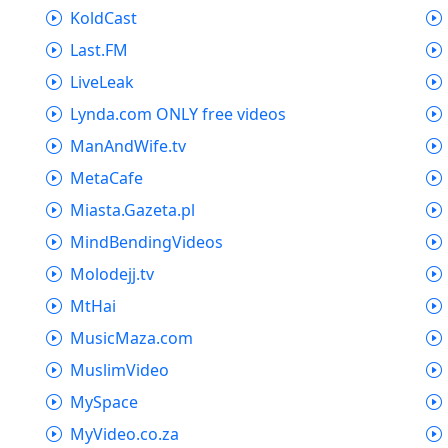
KoldCast
Last.FM
LiveLeak
Lynda.com ONLY free videos
ManAndWife.tv
MetaCafe
Miasta.Gazeta.pl
MindBendingVideos
Molodejj.tv
MtHai
MusicMaza.com
MuslimVideo
MySpace
MyVideo.co.za