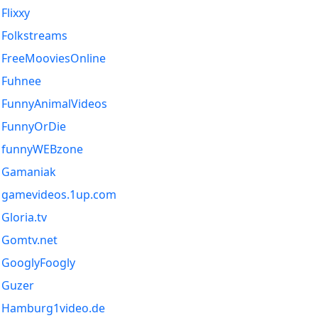
Flixxy
Folkstreams
FreeMooviesOnline
Fuhnee
FunnyAnimalVideos
FunnyOrDie
funnyWEBzone
Gamaniak
gamevideos.1up.com
Gloria.tv
Gomtv.net
GooglyFoogly
Guzer
Hamburg1video.de