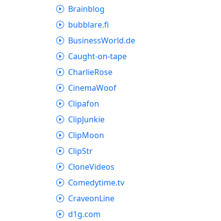
Brainblog
bubblare.fi
BusinessWorld.de
Caught-on-tape
CharlieRose
CinemaWoof
Clipafon
ClipJunkie
ClipMoon
ClipStr
CloneVideos
Comedytime.tv
CraveonLine
d1g.com