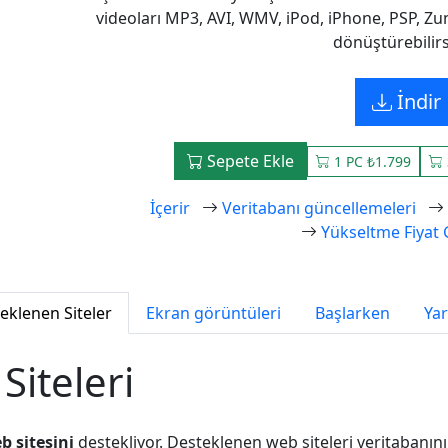
videoları MP3, AVI, WMV, iPod, iPhone, PSP, Zu
dönüştürebilirs
İndir
Sepete Ekle
1 PC ₺1.799
İçerir
Veritabanı güncellemeleri
Yükseltme Fiyat 
eklenen Siteler
Ekran görüntüleri
Başlarken
Ya
iteleri
b sitesini
destekliyor. Desteklenen web siteleri veritabanını 