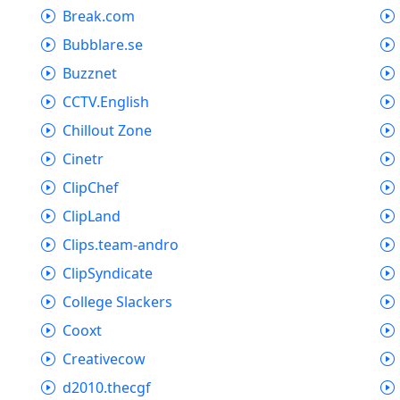
Break.com
Bubblare.se
Buzznet
CCTV.English
Chillout Zone
Cinetr
ClipChef
ClipLand
Clips.team-andro
ClipSyndicate
College Slackers
Cooxt
Creativecow
d2010.thecgf