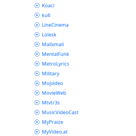
Koaci
ku6
LineCinema
Lolesk
Mailxmail
MentalFunk
MetroLyrics
Military
Mojvideo
MovieWeb
Mtvtr3s
MusicVideoCast
MyPraize
MyVideo.at