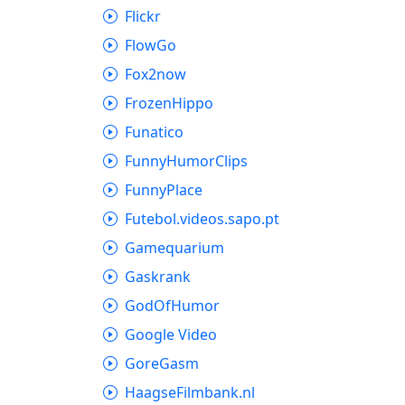
Flickr
FlowGo
Fox2now
FrozenHippo
Funatico
FunnyHumorClips
FunnyPlace
Futebol.videos.sapo.pt
Gamequarium
Gaskrank
GodOfHumor
Google Video
GoreGasm
HaagseFilmbank.nl