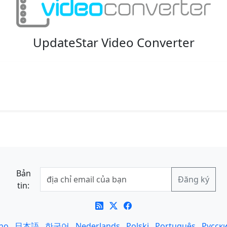
UpdateStar Video Converter
Bản
tin:
ano
日本語
한국어
Nederlands
Polski
Português
Русск