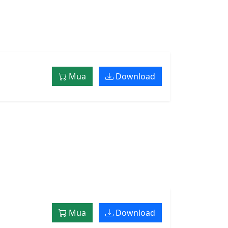
Mua
Download
Mua
Download