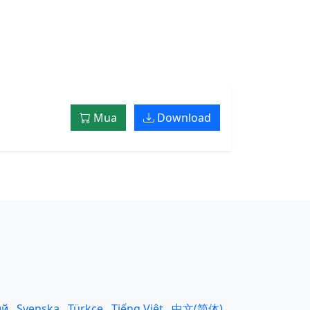
Mua
Download
ий
Svenska
Türkçe
Tiếng Việt
中文(简体)