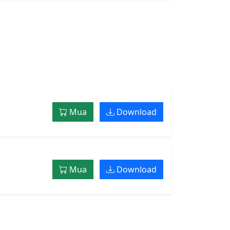
Mua
Download
Mua
Download