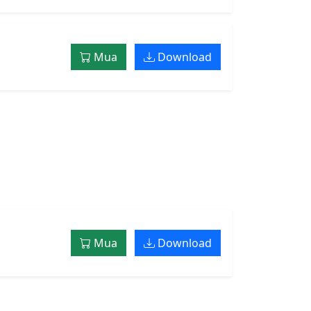
Mua
Download
Mua
Download