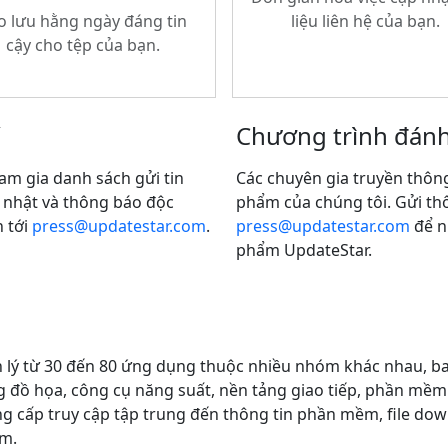
o lưu hằng ngày đáng tin
liệu liên hệ của bạn.
cậy cho tệp của bạn.
Chương trình đánh
am gia danh sách gửi tin
Các chuyên gia truyền thôn
 nhật và thông báo độc
phẩm của chúng tôi. Gửi thô
n tới
press@updatestar.com
.
press@updatestar.com
để n
phẩm UpdateStar.
 lý từ 30 đến 80 ứng dụng thuộc nhiều nhóm khác nhau, b
 đồ họa, công cụ năng suất, nền tảng giao tiếp, phần mề
ng cấp truy cập tập trung đến thông tin phần mềm, file do
ềm.