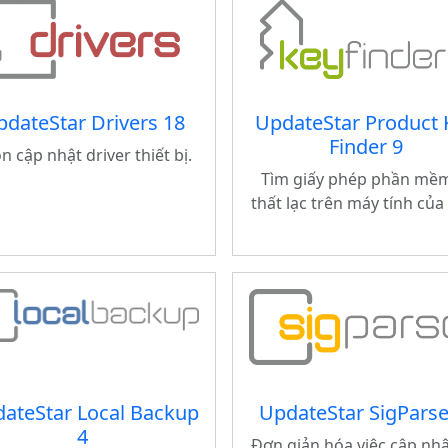
dateStar Drivers 18
UpdateStar Product 
Finder 9
n cập nhật driver thiết bị.
Tìm giấy phép phần mềm
thất lạc trên máy tính của
ateStar Local Backup
UpdateStar SigParse
4
Đơn giản hóa việc cập nh