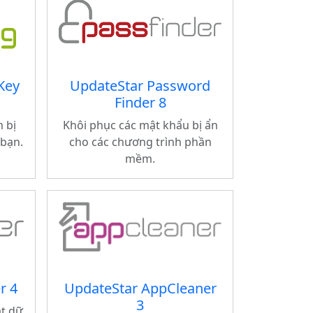
Key
UpdateStar Password
Finder 8
 bị
Khôi phục các mật khẩu bị ẩn
 bạn.
cho các chương trình phần
mềm.
r 4
UpdateStar AppCleaner
3
ật dữ