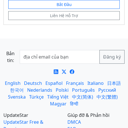
Bắt Đầu
Liên Hệ Hỗ Trợ
Bản
tin:
English
Deutsch
Español
Français
Italiano
日本語
한국어
Nederlands
Polski
Português
Русский
Svenska
Türkçe
Tiếng Việt
中文(简体)
中文(繁體)
Magyar
हिन्दी
UpdateStar
Giúp đỡ & Phản hồi
UpdateStar Free &
DMCA