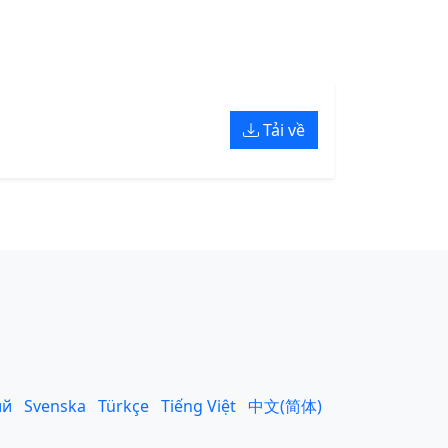
Tải về
ий
Svenska
Türkçe
Tiếng Việt
中文(简体)