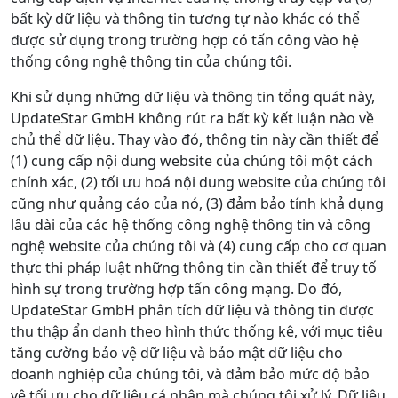
bất kỳ dữ liệu và thông tin tương tự nào khác có thể
được sử dụng trong trường hợp có tấn công vào hệ
thống công nghệ thông tin của chúng tôi.
Khi sử dụng những dữ liệu và thông tin tổng quát này,
UpdateStar GmbH không rút ra bất kỳ kết luận nào về
chủ thể dữ liệu. Thay vào đó, thông tin này cần thiết để
(1) cung cấp nội dung website của chúng tôi một cách
chính xác, (2) tối ưu hoá nội dung website của chúng tôi
cũng như quảng cáo của nó, (3) đảm bảo tính khả dụng
lâu dài của các hệ thống công nghệ thông tin và công
nghệ website của chúng tôi và (4) cung cấp cho cơ quan
thực thi pháp luật những thông tin cần thiết để truy tố
hình sự trong trường hợp tấn công mạng. Do đó,
UpdateStar GmbH phân tích dữ liệu và thông tin được
thu thập ẩn danh theo hình thức thống kê, với mục tiêu
tăng cường bảo vệ dữ liệu và bảo mật dữ liệu cho
doanh nghiệp của chúng tôi, và đảm bảo mức độ bảo
vệ tối ưu cho dữ liệu cá nhân mà chúng tôi xử lý. Dữ liệu