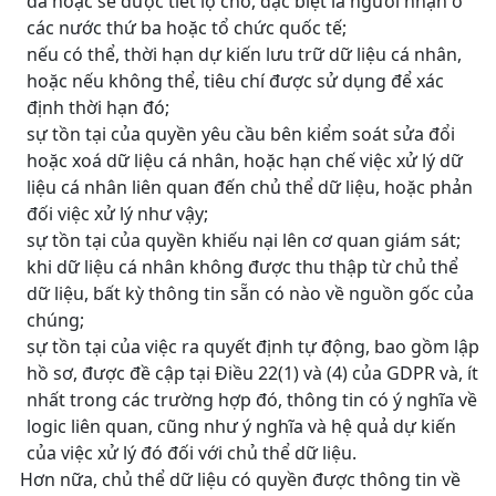
đã hoặc sẽ được tiết lộ cho, đặc biệt là người nhận ở
các nước thứ ba hoặc tổ chức quốc tế;
nếu có thể, thời hạn dự kiến lưu trữ dữ liệu cá nhân,
hoặc nếu không thể, tiêu chí được sử dụng để xác
định thời hạn đó;
sự tồn tại của quyền yêu cầu bên kiểm soát sửa đổi
hoặc xoá dữ liệu cá nhân, hoặc hạn chế việc xử lý dữ
liệu cá nhân liên quan đến chủ thể dữ liệu, hoặc phản
đối việc xử lý như vậy;
sự tồn tại của quyền khiếu nại lên cơ quan giám sát;
khi dữ liệu cá nhân không được thu thập từ chủ thể
dữ liệu, bất kỳ thông tin sẵn có nào về nguồn gốc của
chúng;
sự tồn tại của việc ra quyết định tự động, bao gồm lập
hồ sơ, được đề cập tại Điều 22(1) và (4) của GDPR và, ít
nhất trong các trường hợp đó, thông tin có ý nghĩa về
logic liên quan, cũng như ý nghĩa và hệ quả dự kiến
của việc xử lý đó đối với chủ thể dữ liệu.
Hơn nữa, chủ thể dữ liệu có quyền được thông tin về