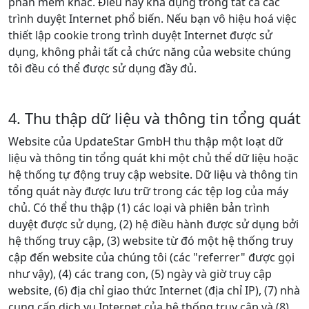
phần mềm khác. Điều này khả dụng trong tất cả các
trình duyệt Internet phổ biến. Nếu bạn vô hiệu hoá việc
thiết lập cookie trong trình duyệt Internet được sử
dụng, không phải tất cả chức năng của website chúng
tôi đều có thể được sử dụng đầy đủ.
4. Thu thập dữ liệu và thông tin tổng quát
Website của UpdateStar GmbH thu thập một loạt dữ
liệu và thông tin tổng quát khi một chủ thể dữ liệu hoặc
hệ thống tự động truy cập website. Dữ liệu và thông tin
tổng quát này được lưu trữ trong các tệp log của máy
chủ. Có thể thu thập (1) các loại và phiên bản trình
duyệt được sử dụng, (2) hệ điều hành được sử dụng bởi
hệ thống truy cập, (3) website từ đó một hệ thống truy
cập đến website của chúng tôi (các "referrer" được gọi
như vậy), (4) các trang con, (5) ngày và giờ truy cập
website, (6) địa chỉ giao thức Internet (địa chỉ IP), (7) nhà
cung cấp dịch vụ Internet của hệ thống truy cập và (8)