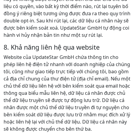
liệu có quyền, vào bất kỳ thời điểm nào, rút lại tuyên bố
đồng ý riêng biệt tương ứng được đưa ra theo quy trình
double opt-in. Sau khi rút lại, các dữ liệu cá nhân này sẽ
được bên kiểm soát xoá. UpdateStar GmbH tự động coi
hành vi hủy nhận bản tin như một sự rút lại.
8. Khả năng liên hệ qua website
Website của UpdateStar GmbH chứa thông tin cho
phép liên hệ điện tử nhanh với doanh nghiệp của chúng
tôi, cũng như giao tiếp trực tiếp với chúng tôi, bao gồm
cả địa chỉ chung của thư điện tử (địa chỉ email). Nếu một
chủ thể dữ liệu liên hệ với bên kiểm soát qua email hoặc
thông qua biểu mẫu liên hệ, dữ liệu cá nhân được chủ
thể dữ liệu truyền sẽ được tự động lưu trữ. Dữ liệu cá
nhân được một chủ thể dữ liệu truyền đi tự nguyện cho
bên kiểm soát dữ liệu được lưu trữ nhằm mục đích xử lý
hoặc liên hệ lại với chủ thể dữ liệu. Dữ liệu cá nhân này
sẽ không được chuyển cho bên thứ ba.