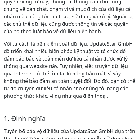
quyền riêng tư này, chúng tôi thông báo cho công
chúng về bản chất, phạm vi và mục đích của dữ liệu cá
nhân mà chúng tôi thu thập, sử dụng và xử lý. Ngoài ra,
các chủ thể dữ liệu cũng được thông tin về các quyền
của họ theo luật bảo vệ dữ liệu hiện hành.
Với tư cách là bên kiểm soát dữ liệu, UpdateStar GmbH
đã triển khai nhiều biện pháp kỹ thuật và tổ chức để
đảm bảo bảo vệ toàn diện dữ liệu cá nhân được xử lý
thông qua website này. Tuy nhiên, việc truyền dữ liệu
qua Internet có thể tồn tại lỗ hổng bảo mật, vì vậy
không thể bảo đảm an toàn tuyệt đối. Do đó, bạn có thể
tự do chuyển dữ liệu cá nhân cho chúng tôi bằng các
phương thức khác, ví dụ như qua điện thoại.
1. Định nghĩa
Tuyên bố bảo vệ dữ liệu của UpdateStar GmbH dựa trên
thuật ngữ được cơ quan lập pháp châu Âu sử dụng khi