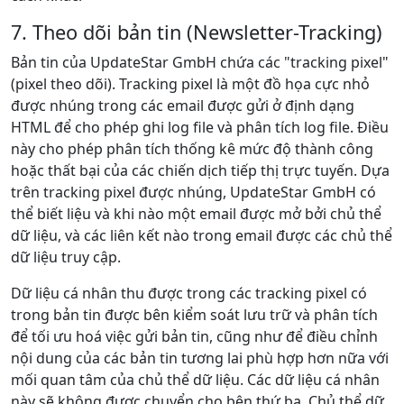
7. Theo dõi bản tin (Newsletter-Tracking)
Bản tin của UpdateStar GmbH chứa các "tracking pixel"
(pixel theo dõi). Tracking pixel là một đồ họa cực nhỏ
được nhúng trong các email được gửi ở định dạng
HTML để cho phép ghi log file và phân tích log file. Điều
này cho phép phân tích thống kê mức độ thành công
hoặc thất bại của các chiến dịch tiếp thị trực tuyến. Dựa
trên tracking pixel được nhúng, UpdateStar GmbH có
thể biết liệu và khi nào một email được mở bởi chủ thể
dữ liệu, và các liên kết nào trong email được các chủ thể
dữ liệu truy cập.
Dữ liệu cá nhân thu được trong các tracking pixel có
trong bản tin được bên kiểm soát lưu trữ và phân tích
để tối ưu hoá việc gửi bản tin, cũng như để điều chỉnh
nội dung của các bản tin tương lai phù hợp hơn nữa với
mối quan tâm của chủ thể dữ liệu. Các dữ liệu cá nhân
này sẽ không được chuyển cho bên thứ ba. Chủ thể dữ