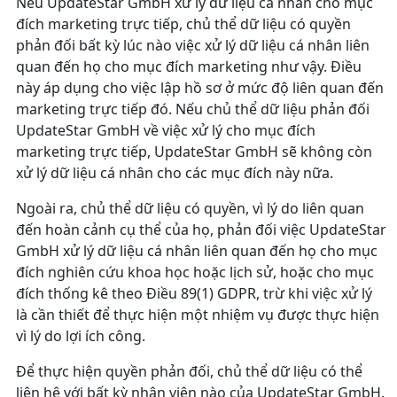
Nếu UpdateStar GmbH xử lý dữ liệu cá nhân cho mục
đích marketing trực tiếp, chủ thể dữ liệu có quyền
phản đối bất kỳ lúc nào việc xử lý dữ liệu cá nhân liên
quan đến họ cho mục đích marketing như vậy. Điều
này áp dụng cho việc lập hồ sơ ở mức độ liên quan đến
marketing trực tiếp đó. Nếu chủ thể dữ liệu phản đối
UpdateStar GmbH về việc xử lý cho mục đích
marketing trực tiếp, UpdateStar GmbH sẽ không còn
xử lý dữ liệu cá nhân cho các mục đích này nữa.
Ngoài ra, chủ thể dữ liệu có quyền, vì lý do liên quan
đến hoàn cảnh cụ thể của họ, phản đối việc UpdateStar
GmbH xử lý dữ liệu cá nhân liên quan đến họ cho mục
đích nghiên cứu khoa học hoặc lịch sử, hoặc cho mục
đích thống kê theo Điều 89(1) GDPR, trừ khi việc xử lý
là cần thiết để thực hiện một nhiệm vụ được thực hiện
vì lý do lợi ích công.
Để thực hiện quyền phản đối, chủ thể dữ liệu có thể
liên hệ với bất kỳ nhân viên nào của UpdateStar GmbH.