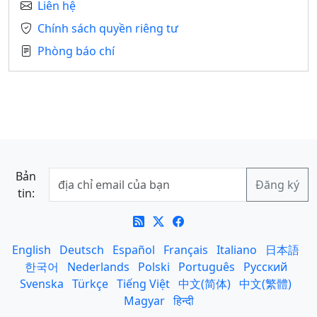
Liên hệ
Chính sách quyền riêng tư
Phòng báo chí
Bản
tin:
English
Deutsch
Español
Français
Italiano
日本語
한국어
Nederlands
Polski
Português
Русский
Svenska
Türkçe
Tiếng Việt
中文(简体)
中文(繁體)
Magyar
हिन्दी