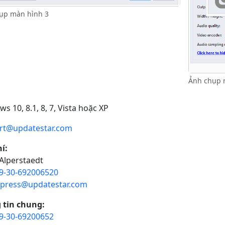
ụp màn hình 3
Ảnh chụp 
s 10, 8.1, 8, 7, Vista hoặc XP
rt@updatestar.com
í:
Alperstaedt
9-30-692006520
press@updatestar.com
 tin chung:
9-30-69200652