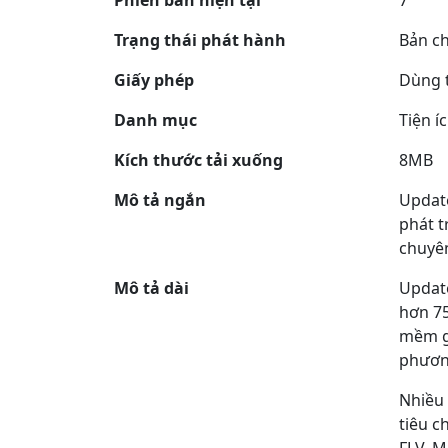
Phiên bản hiện tại
7
Trạng thái phát hành
Bản ch
Giấy phép
Dùng 
Danh mục
Tiện í
Kích thước tải xuống
8MB
Mô tả ngắn
Update
phát t
chuyê
Mô tả dài
Update
hơn 75
mềm gi
phương
Nhiều 
tiêu c