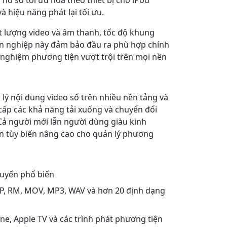
ồ sơ tối ưu hóa theo thiết bị cho iPod
à hiệu năng phát lại tối ưu.
t lượng video và âm thanh, tốc độ khung
yên nghiệp này đảm bảo đầu ra phù hợp chính
ải nghiệm phương tiện vượt trội trên mọi nền
lý nội dung video số trên nhiều nền tảng và
 cấp các khả năng tải xuống và chuyển đổi
 Cả người mới lẫn người dùng giàu kinh
ọn tùy biến nâng cao cho quản lý phương
tuyến phổ biến
GP, RM, MOV, MP3, WAV và hơn 20 định dạng
une, Apple TV và các trình phát phương tiện