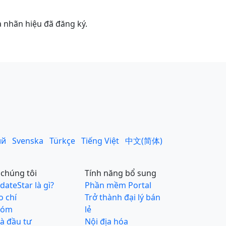
 nhãn hiệu đã đăng ký.
ий
Svenska
Türkçe
Tiếng Việt
中文(简体)
 chúng tôi
Tính năng bổ sung
dateStar là gì?
Phần mềm Portal
o chí
Trở thành đại lý bán
hóm
lẻ
à đầu tư
Nội địa hóa