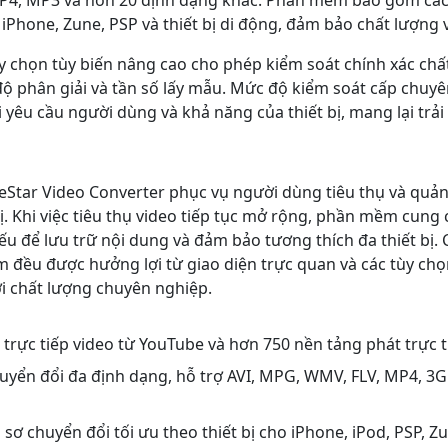
P4, MP3 và hơn 20 định dạng khác. Phần mềm bao gồm các h
 iPhone, Zune, PSP và thiết bị di động, đảm bảo chất lượng v
y chọn tùy biến nâng cao cho phép kiểm soát chính xác chấ
độ phân giải và tần số lấy mẫu. Mức độ kiểm soát cấp chu
i yêu cầu người dùng và khả năng của thiết bị, mang lại tr
Star Video Converter phục vụ người dùng tiêu thụ và quản 
bị. Khi việc tiêu thụ video tiếp tục mở rộng, phần mềm cung
yếu để lưu trữ nội dung và đảm bảo tương thích đa thiết bị.
 đều được hưởng lợi từ giao diện trực quan và các tùy ch
ới chất lượng chuyên nghiệp.
 trực tiếp video từ YouTube và hơn 750 nền tảng phát trực 
yển đổi đa định dạng, hỗ trợ AVI, MPG, WMV, FLV, MP4, 3
sơ chuyển đổi tối ưu theo thiết bị cho iPhone, iPod, PSP, Z