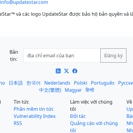
info@updatestar.com
Star™ và các logo UpdateStar được bảo hộ bản quyền và là
Bản
tin:
ano
日本語
한국어
Nederlands
Polski
Português
Русск
中文(繁體)
Magyar
हिन्दी
i
Tin tức
Làm việc với chúng
Về
Phần mềm tin tức
tôi
Up
Vulnerability Index
Đối tác
Bá
RSS
Quảng cáo với chúng
N
tôi
Nh