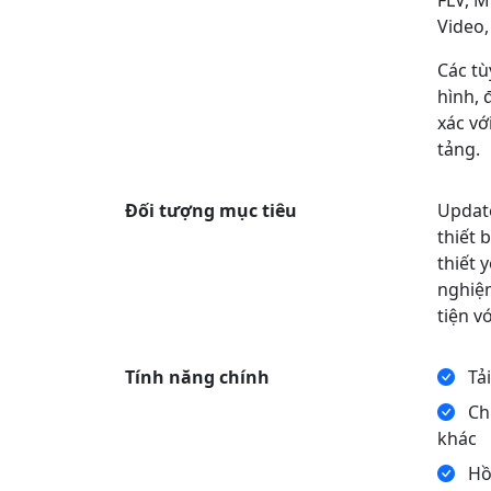
FLV, M
Video,
Các tù
hình, 
xác vớ
tảng.
Đối tượng mục tiêu
Update
thiết 
thiết 
nghiệm
tiện v
Tính năng chính
Tải
Chu
khác
Hồ 