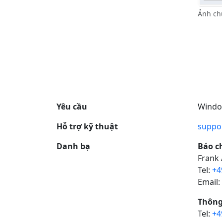
Ảnh ch
Yêu cầu
Window
Hỗ trợ kỹ thuật
suppo
Danh bạ
Báo ch
Frank 
Tel:
+4
Email:
Thông
Tel:
+4