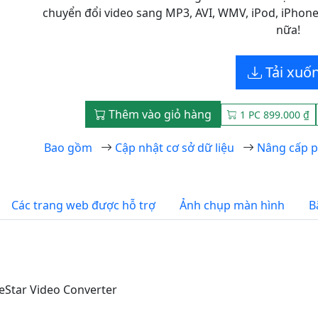
chuyển đổi video sang MP3, AVI, WMV, iPod, iPhone
nữa!
Tải xuố
Thêm vào giỏ hàng
1 PC 899.000 ₫
Bao gồm
Cập nhật cơ sở dữ liệu
Nâng cấp p
Các trang web được hỗ trợ
Ảnh chụp màn hình
B
eStar Video Converter