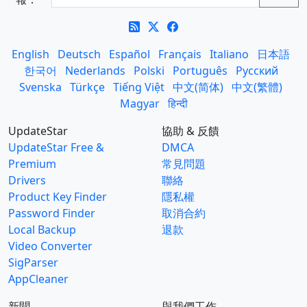
English
Deutsch
Español
Français
Italiano
日本語
한국어
Nederlands
Polski
Português
Русский
Svenska
Türkçe
Tiếng Việt
中文(简体)
中文(繁體)
Magyar
हिन्दी
UpdateStar
協助 & 反饋
UpdateStar Free &
DMCA
Premium
常見問題
Drivers
聯絡
Product Key Finder
隱私權
Password Finder
取消合約
Local Backup
退款
Video Converter
SigParser
AppCleaner
新聞
與我們工作