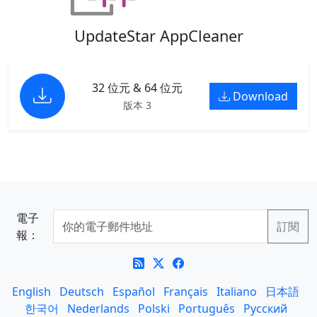
UpdateStar AppCleaner
32 位元 & 64 位元
Download
版本 3
電子
報：
English
Deutsch
Español
Français
Italiano
日本語
한국어
Nederlands
Polski
Português
Русский