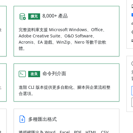
8,000+ 產品
擴充
快
完整資料庫支援 Microsoft Windows、Office、
Adobe Creative Suite、O&O Software、
Acronis、EA 遊戲、WinZip、Nero 等數千款軟
體。
命令列介面
改良
上
進階 CLI 版本提供更多自動化、腳本與企業流程整
合選項。
多種匯出格式
維
將授權匯出為 Word、Excel、PDF、HTML、CSV、