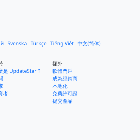
ий
Svenska
Türkçe
Tiếng Việt
中文(简体)
於
額外
是 UpdateStar？
軟體門戶
聞
成為經銷商
隊
本地化
資者
免費許可證
提交產品