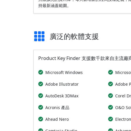
持最新涵蓋範圍。
廣泛的軟體支援
Product Key Finder 支援數千款來
Microsoft Windows
Microsof
Adobe Illustrator
Adobe 
AutoDesk 3DMax
Corel D
Acronis 產品
O&O So
Ahead Nero
Electro
Camtasia Studio
Asham