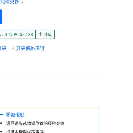
此省更多...
3 台 PC $2,188
升級
升級
升級價格保證
關鍵優點
還原遺失或放錯位置的授權金鑰
掃描本機與網路電腦