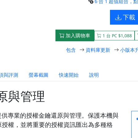
6 合 1 超值組合，點
下載
加入購物車
1 台 PC $1,088
包含
資料庫更新
小版本
項與評測
螢幕截圖
快速開始
說明
原與管理
的軟體資產提供專業的授權金鑰還原與管理。保護本機與
原授權，並將重要的授權資訊匯出為多種格