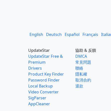
English
Deutsch
Español
Français
Itali
UpdateStar
協助 & 反饋
UpdateStar Free &
DMCA
Premium
常見問題
Drivers
聯絡
Product Key Finder
隱私權
Password Finder
取消合約
Local Backup
退款
Video Converter
SigParser
AppCleaner