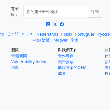
電子
報：
ano
日本語
한국어
Nederlands
Polski
Português
Русск
中文(繁體)
Magyar
हिन्दी
新聞
與我們工作
關
軟體新聞
合作夥伴
什麼
Vulnerability Index
廣告投放
新
RSS
解決方案的OEM
團
成員
投