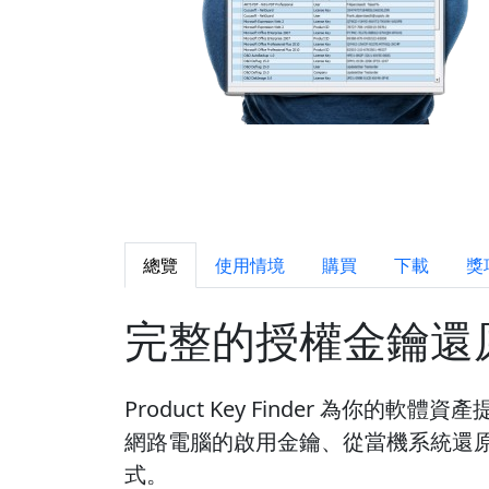
總覽
使用情境
購買
下載
獎
完整的授權金鑰還
Product Key Finder 為你
網路電腦的啟用金鑰、從當機系統還
式。