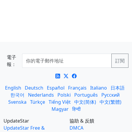
電子
報：
English
Deutsch
Español
Français
Italiano
日本語
한국어
Nederlands
Polski
Português
Русский
Svenska
Türkçe
Tiếng Việt
中文(简体)
中文(繁體)
Magyar
हिन्दी
UpdateStar
協助 & 反饋
UpdateStar Free &
DMCA