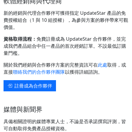
軟體經銷商與代理商
新的經銷與代理合作夥伴可獲得指定 UpdateStar 產品的免
費授權組合（1 與 10 組授權），為參與方案的夥伴帶來可觀
價值。
資格取得流程：
免費註冊成為 UpdateStar 合作夥伴，並完
成我們產品組合中任一產品的首次經銷訂單。不設最低訂購
量門檻。
關於我們經銷與合作夥伴方案的完整資訊可在
此處
取得，或
直接
聯絡我們的合作夥伴團隊
以獲得詳細諮詢。
註冊成為合作夥伴
媒體與新聞界
具備相關證明的媒體專業人士，不論是否承諾撰寫評測，皆
可自動取得免費產品授權資格。