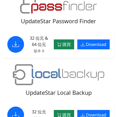
UpdateStar Password Finder
32 位元 &
64 位元
購買
Download
版本 8
UpdateStar Local Backup
32 位元
購買
Download