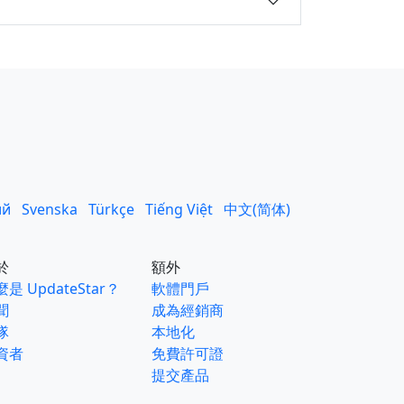
ий
Svenska
Türkçe
Tiếng Việt
中文(简体)
於
額外
是 UpdateStar？
軟體門戶
聞
成為經銷商
隊
本地化
資者
免費許可證
提交產品