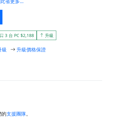
此省更多...
3 台 PC $2,188
升級
升級
升級價格保證
們的
支援團隊
。