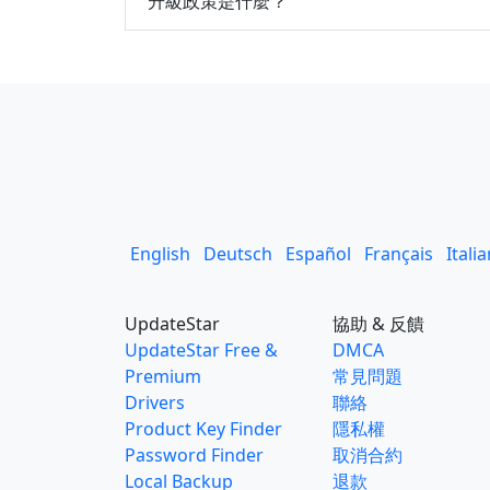
升級政策是什麼？
English
Deutsch
Español
Français
Itali
UpdateStar
協助 & 反饋
UpdateStar Free &
DMCA
Premium
常見問題
Drivers
聯絡
Product Key Finder
隱私權
Password Finder
取消合約
Local Backup
退款