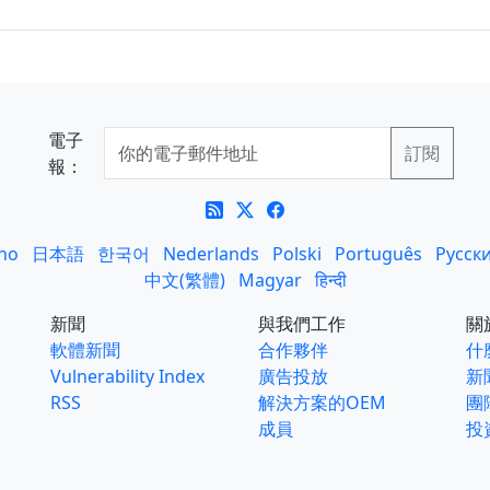
電子
報：
ano
日本語
한국어
Nederlands
Polski
Português
Русск
中文(繁體)
Magyar
हिन्दी
新聞
與我們工作
關
軟體新聞
合作夥伴
什麼
Vulnerability Index
廣告投放
新
RSS
解決方案的OEM
團
成員
投