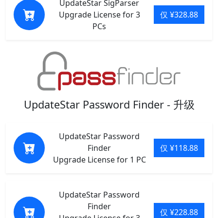
UpdateStar SigParser
Upgrade License for 3
仅 ¥328.88
PCs
UpdateStar Password Finder - 升级
UpdateStar Password
Finder
仅 ¥118.88
Upgrade License for 1 PC
UpdateStar Password
Finder
仅 ¥228.88
Upgrade License for 3