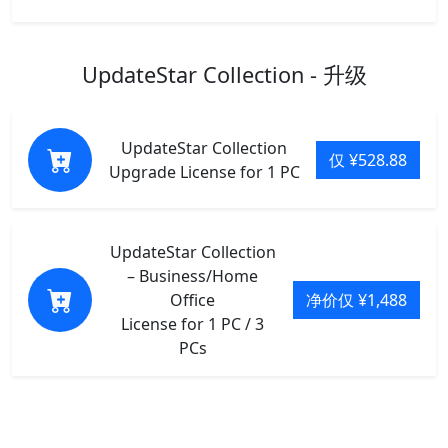
UpdateStar Collection - 升级
UpdateStar Collection
仅 ¥528.88
Upgrade License for 1 PC
UpdateStar Collection
– Business/Home
Office
净价仅 ¥1,488
License for 1 PC / 3
PCs