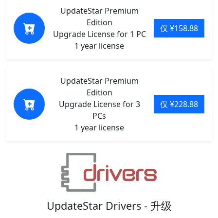
UpdateStar Premium
Edition
仅 ¥158.88
Upgrade License for 1 PC
1 year license
UpdateStar Premium
Edition
Upgrade License for 3
仅 ¥228.88
PCs
1 year license
UpdateStar Drivers - 升级