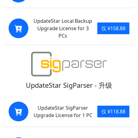
UpdateStar Local Backup
Upgrade License for 3
仅 ¥158.88
PCs
UpdateStar SigParser - 升级
UpdateStar SigParser
仅 ¥118.88
Upgrade License for 1 PC